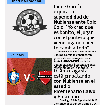
Fútbol Internacional
Jaime García
explica la
superiodidad de
Ñublense ante Colo
Colo: "Yo creo que
es bonito, el jugar
con el puntero que
viene jugando bien
te cambia todo"
Viernes 02 de Septiembre del 2022
Variados
A Jaime García le consultaron
acerca de sus sensaciones al
Comenzó el
saber que Colo Colo no le ha
segundo tiempo y
podido ganar a Ñublense, y este
respondió de esta manera.
D. Antofagasta
está empatando
con Ñublense en el
estadio
Bicentenario Calvo
y Bascuñan
Domingo 28 de Agosto del 2022
Comenzó el segundo tiempo y D.