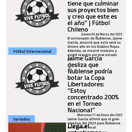
tiene que culminar
sus proyectos bien
y creo que este es
el año” | Fútbol
Chileno
Jueves 02 de Marzo del 2023
El entrenador de Ñublense, Jaime
García, anunció que este será su
último año en los Diablos Rojos.
Además, se mostró molesto y
Fútbol Internacional
exigió respeto por mal estado
Jaime García
de...
desliza que
Ñublense podría
botar la Copa
Libertadores:
“Estoy
concentrado 200%
en el Torneo
Nacional”
Miercoles 11 de Enero del 2023
Variados
Jaime García afirmó que el gran
objetivo del 2023 para Ñublense
Llega el
es el torneo local.