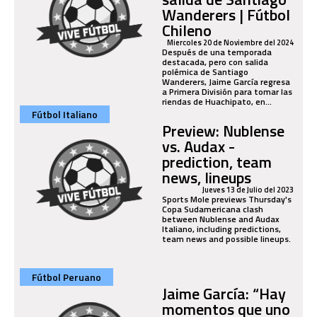
Wanderers | Fútbol
Chileno
Miercoles 20 de Noviembre del 2024
Después de una temporada
destacada, pero con salida
polémica de Santiago
Wanderers, Jaime García regresa
a Primera División para tomar las
riendas de Huachipato, en...
Fútbol Italiano
Preview: Nublense
vs. Audax -
prediction, team
news, lineups
Jueves 13 de Julio del 2023
Sports Mole previews Thursday's
Copa Sudamericana clash
between Nublense and Audax
Italiano, including predictions,
team news and possible lineups.
Fútbol Peruano
Jaime García: “Hay
momentos que uno