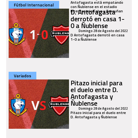
Antofagasta está empatando
Fútbol Internacional
con Ñublense en el estadio
D. Antofagasta
Bicentenario Calvo y Bascuñan
derrotó en casa 1-
0 a Ñublense
Domingo 28 de Agosto del 2022
D Antofagasta derrotó en casa
1-0 a Ñublense
Variados
Pitazo inicial para
el duelo entre D.
Antofagasta y
Ñublense
Domingo 28 de Agosto del 2022
Pitazo inicial para el duelo entre
D. Antofagasta y Ñublense