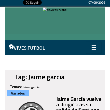
07/08/2026
⚽
VIVES.FUTBOL
☰
Tag: Jaime garcia
Temas:
Jaime garcia
Variados
Jaime García vuelve
a dirigir tras su
salida de Santiago