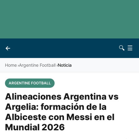
LaLiga
Noticias
Premier League
Otros deportes
See all leagues
Archivo
←
🔍
☰
Vives
Contacto
Home
Argentine Football
Noticia
›
›
ARGENTINE FOOTBALL
Alineaciones Argentina vs
Argelia: formación de la
Albiceste con Messi en el
Mundial 2026