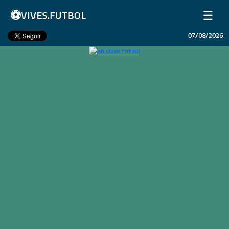
⚽
☰
VIVES.FUTBOL
07/08/2026
Home
Matches
Results
Leagues
Champions League
Teams
Copa Libertadores
En Vivo
Liga 1 Perú
Más