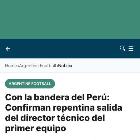
LaLiga
Noticias
Premier League
Otros deportes
See all leagues
Archivo
←
🔍
☰
Vives
Contacto
Home
Argentine Football
Noticia
›
›
ARGENTINE FOOTBALL
Con la bandera del Perú:
Confirman repentina salida
del director técnico del
primer equipo