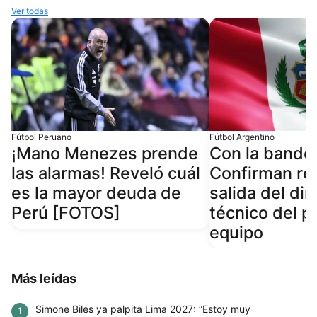
Ver todas
Fútbol Peruano
Fútbol Argentino
¡Mano Menezes prende
Con la bander
las alarmas! Reveló cuál
Confirman re
es la mayor deuda de
salida del dir
Perú [FOTOS]
técnico del p
equipo
Más leídas
Simone Biles ya palpita Lima 2027: “Estoy muy
1