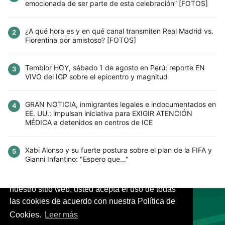
emocionada de ser parte de esta celebración” [FOTOS]
¿A qué hora es y en qué canal transmiten Real Madrid vs.
2
Fiorentina por amistoso? [FOTOS]
Temblor HOY, sábado 1 de agosto en Perú: reporte EN
3
VIVO del IGP sobre el epicentro y magnitud
GRAN NOTICIA, inmigrantes legales e indocumentados en
4
EE. UU.: impulsan iniciativa para EXIGIR ATENCIÓN
MÉDICA a detenidos en centros de ICE
Xabi Alonso y su fuerte postura sobre el plan de la FIFA y
5
Gianni Infantino: "Espero que..."
Este sitio utiliza cookies para mejorar la
experiencia del usuario. Al continuar usando
nuestro sitio web, usted acepta el uso de todas
las cookies de acuerdo con nuestra Política de
Cookies.
Leer más