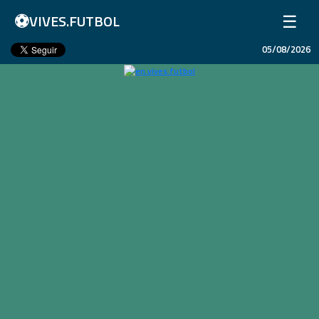
⚽
☰
VIVES.FUTBOL
05/08/2026
Home
Matches
Results
Leagues
Champions League
Teams
Copa Libertadores
En Vivo
Liga 1 Perú
Más