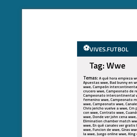
Follow @vivefutbolpe
⚽
VIVES.FUTBOL
Tag: Wwe
Temas:
A qué hora empieza wwe, Adesanya wwe, Aj styles en wwe, Alberto del río regresa a wwe, Analizando a wwe, Antes y después wwe, Apuestas wwe, Bad bunny en wwe, Bad bunny wwe, Bebés arrasan en tiktok por imitar combate de la wwe, Bray wyatt regreso wwe, Bray wyatt wwe, Campeón intercontinental de wwe, Campeón intercontinental wwe, Campeona de wwe, Campeonato de la wwe, Campeonato de peso crucero wwe, Campeonato de reino unido wwe, Campeonato de wwe, Campeonato femenil wwe, Campeonato indiscutido de wwe, Campeonato intercontinental wwe, Campeonato mundial de peso completo wwe, Campeonato mundial femenil wwe, Campeonato mundial femenino wwe, Campeonato mundial peso completo wwe, Campeonato mundial wwe, Campeonato reino unido wwe, Campeonato universal wwe, Campeonato wwe, Canales que pasan la wwe, Canciones wwe, Cartelera wwe, Ceo de wwe, Chris benoit wwe, Chris jericho regresa a wwe, Chris jericho vuelve a wwe, Cm punk wwe, Cobertura wwe, Cody rhodes wwe, Cómo ver gratis wwe, Cómo ver royal rumble 2024 wwe, Contrato con wwe, Contrato wwe, Cuando es la wwe, Cuánto cuesta la wwe, Curiosidades wwe, Datos wwe, Dejar wwe, Despidos wwe, Dia 2 wwe, Divas wwe, Donde ver john cena wwe, Dónde ver la wwe, Dónde ver peleas wwe, Dónde ver wwe, Draft wwe, Elimination chamber lucha wwe, Elimination chamber match wwe, Elimination chamber wwe, En qué canal pasan wwe, En que canal ver royal rumble 2024 wwe, En qué canal ver wwe, En qué canales ver gratis la wwe, Encuesta wwe, Encuestas wwe, Entrevista wwe, Estadísticas wwe, Esultados wwe, Fénix wwe, Fotos wwe, Funcion de wwe, Giras wwe, Hall of fame wwe, Hulk hogan wwe, Hulk_hogan; wwe, Imagenes wwe, John cena se retira de la wwe, Juego de la wwe, Juego