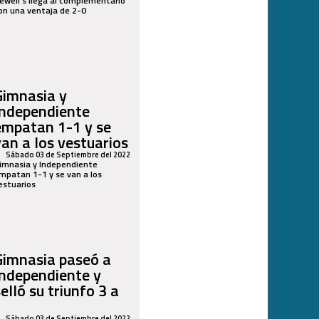
ewell`s llega al complementario
on una ventaja de 2-0
Gimnasia y
Independiente
empatan 1-1 y se
van a los vestuarios
Sábado 03 de Septiembre del 2022
imnasia y Independiente
mpatan 1-1 y se van a los
estuarios
Gimnasia paseó a
Independiente y
elló su triunfo 3 a
1
Sábado 03 de Septiembre del 2022