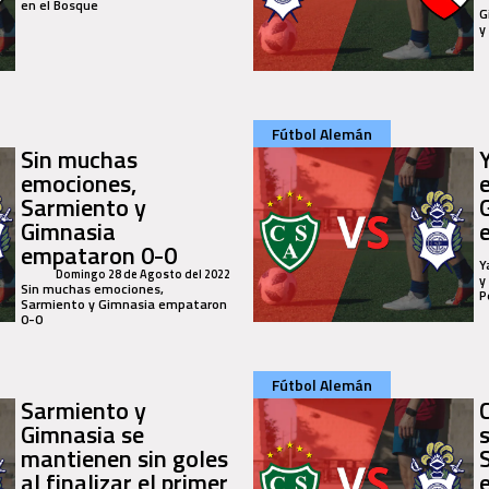
en el Bosque
G
y
Fútbol Alemán
Sin muchas
emociones,
Sarmiento y
Gimnasia
empataron 0-0
Y
Domingo 28 de Agosto del 2022
y
Sin muchas emociones,
P
Sarmiento y Gimnasia empataron
0-0
Fútbol Alemán
Sarmiento y
Gimnasia se
mantienen sin goles
al finalizar el primer