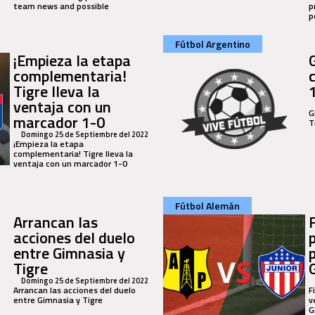
team news and possible
p
p
Fútbol Argentino
¡Empieza la etapa
complementaria!
Tigre lleva la
ventaja con un
G
marcador 1-0
T
Domingo 25 de Septiembre del 2022
¡Empieza la etapa
complementaria! Tigre lleva la
ventaja con un marcador 1-0
Fútbol Alemán
Arrancan las
acciones del duelo
entre Gimnasia y
Tigre
Domingo 25 de Septiembre del 2022
Arrancan las acciones del duelo
F
entre Gimnasia y Tigre
v
G