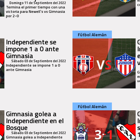
N
Domingo 11 de Septiembre del 2022
c
Termina el primer tiempo con una
victoria para Newell`s vs Gimnasia
por 2-0
Fútbol Alemán
Independiente se
impone 1 a 0 ante
Gimnasia
Sábado 03 de Septiembre del 2022
Independiente se impone 1 a 0
ante Gimnasia
G
e
v
Fútbol Alemán
Gimnasia golea a
Independiente en el
Bosque
s
Sábado 03 de Septiembre del 2022
Gimnasia golea a Independiente