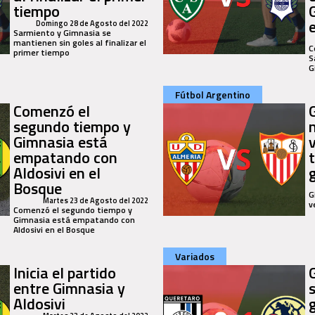
tiempo
Domingo 28 de Agosto del 2022
Sarmiento y Gimnasia se
mantienen sin goles al finalizar el
C
primer tiempo
S
G
Fútbol Argentino
Comenzó el
segundo tiempo y
Gimnasia está
empatando con
Aldosivi en el
Bosque
G
Martes 23 de Agosto del 2022
v
Comenzó el segundo tiempo y
Gimnasia está empatando con
Aldosivi en el Bosque
Variados
Inicia el partido
entre Gimnasia y
Aldosivi
g