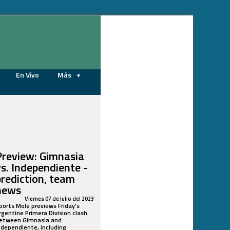
07/08/2026
En Vivo
Más
Preview: Gimnasia
vs. Independiente -
prediction, team
news
Viernes 07 de Julio del 2023
ports Mole previews Friday's
rgentine Primera Division clash
etween Gimnasia and
ndependiente, including