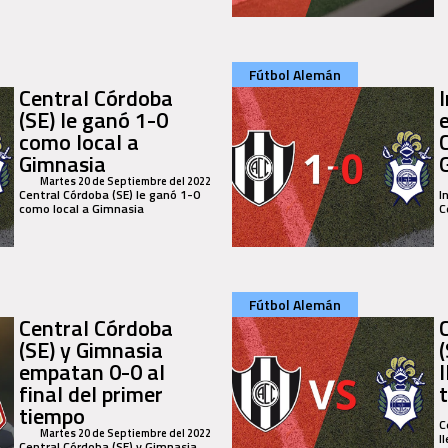
Fútbol Alemán
Central Córdoba
I
(SE) le ganó 1-0
como local a
Gimnasia
Martes 20 de Septiembre del 2022
Central Córdoba (SE) le ganó 1-0
I
como local a Gimnasia
C
Fútbol Alemán
Central Córdoba
(SE) y Gimnasia
empatan 0-0 al
final del primer
tiempo
C
Martes 20 de Septiembre del 2022
l
Central Córdoba (SE) y Gimnasia