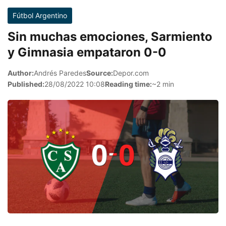
Fútbol Argentino
Sin muchas emociones, Sarmiento
y Gimnasia empataron 0-0
Author:
Andrés Paredes
Source:
Depor.com
Published:
28/08/2022 10:08
Reading time:
~2 min