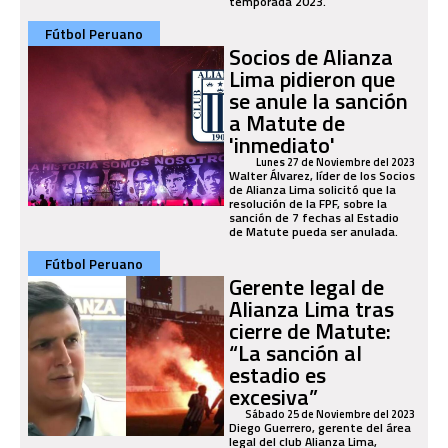
temporada 2023.
Fútbol Peruano
Socios de Alianza
Lima pidieron que
se anule la sanción
a Matute de
'inmediato'
Lunes 27 de Noviembre del 2023
Walter Álvarez, líder de los Socios
de Alianza Lima solicitó que la
resolución de la FPF, sobre la
sanción de 7 fechas al Estadio
de Matute pueda ser anulada.
Fútbol Peruano
Gerente legal de
Alianza Lima tras
cierre de Matute:
“La sanción al
estadio es
excesiva”
Sábado 25 de Noviembre del 2023
Diego Guerrero, gerente del área
legal del club Alianza Lima,