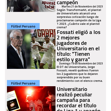
campeón
Martes 21 de Noviembre del 2023
Según Transfermarkt, el plantel
de Universitario alcanzó una
sorpresiva cotización luego de
proclamarse campeón de la Liga
1 2023. ¿Cuánto vale el plantel
Fútbol Peruano
crema?
Fossati eligió a los
2 mejores
jugadores de
Universitario en el
título: "Tienen
estilo y garra"
Domingo 19 de Noviembre del 2023
El DT de Universitario, Jorge
Fossati, reveló quiénes fueron
los 2 jugadores que lo dejaron
sorprendido por su buen
rendimiento con el elenco crema.
Fútbol Peruano
Universitario
realizó peculiar
campaña para
recordar el título
de Liga 1 y apagón