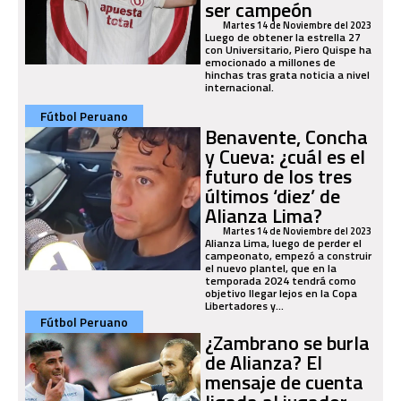
ser campeón
Martes 14 de Noviembre del 2023
Luego de obtener la estrella 27
con Universitario, Piero Quispe ha
emocionado a millones de
hinchas tras grata noticia a nivel
internacional.
Fútbol Peruano
Benavente, Concha
y Cueva: ¿cuál es el
futuro de los tres
últimos ‘diez’ de
Alianza Lima?
Martes 14 de Noviembre del 2023
Alianza Lima, luego de perder el
campeonato, empezó a construir
el nuevo plantel, que en la
temporada 2024 tendrá como
objetivo llegar lejos en la Copa
Libertadores y...
Fútbol Peruano
¿Zambrano se burla
de Alianza? El
mensaje de cuenta