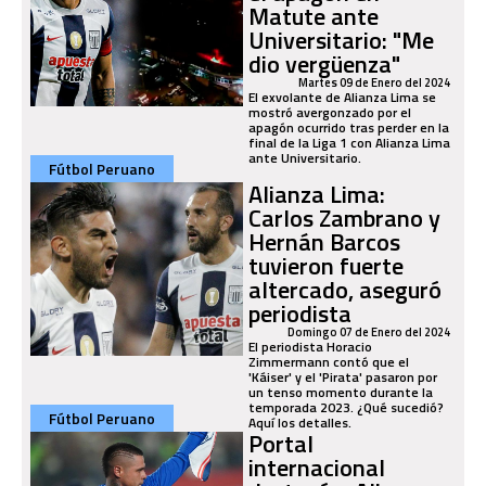
Matute ante
Universitario: "Me
dio vergüenza"
Martes 09 de Enero del 2024
El exvolante de Alianza Lima se
mostró avergonzado por el
apagón ocurrido tras perder en la
final de la Liga 1 con Alianza Lima
ante Universitario.
Fútbol Peruano
Alianza Lima:
Carlos Zambrano y
Hernán Barcos
tuvieron fuerte
altercado, aseguró
periodista
Domingo 07 de Enero del 2024
El periodista Horacio
Zimmermann contó que el
'Káiser' y el 'Pirata' pasaron por
un tenso momento durante la
temporada 2023. ¿Qué sucedió?
Fútbol Peruano
Aquí los detalles.
Portal
internacional