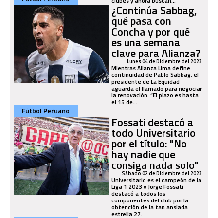
clubes y ahora buscan...
¿Continúa Sabbag,
qué pasa con
Concha y por qué
es una semana
clave para Alianza?
Lunes 04 de Diciembre del 2023
Mientras Alianza Lima define
continuidad de Pablo Sabbag, el
presidente de La Equidad
aguarda el llamado para negociar
la renovación. “El plazo es hasta
el 15 de...
Fútbol Peruano
Fossati destacó a
todo Universitario
por el título: "No
hay nadie que
consiga nada solo"
Sábado 02 de Diciembre del 2023
Universitario es el campeón de la
Liga 1 2023 y Jorge Fossati
destacó a todos los
componentes del club por la
obtención de la tan ansiada
estrella 27.