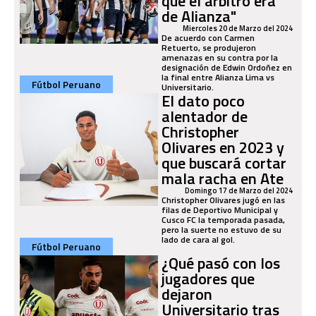
que el árbitro era
de Alianza"
Miercoles 20 de Marzo del 2024
De acuerdo con Carmen
Retuerto, se produjeron
amenazas en su contra por la
designación de Edwin Ordoñez en
la final entre Alianza Lima vs
Fútbol Peruano
Universitario.
El dato poco
alentador de
Christopher
Olivares en 2023 y
que buscará cortar
mala racha en Ate
Domingo 17 de Marzo del 2024
Christopher Olivares jugó en las
filas de Deportivo Municipal y
Cusco FC la temporada pasada,
pero la suerte no estuvo de su
lado de cara al gol.
Fútbol Peruano
¿Qué pasó con los
jugadores que
dejaron
Universitario tras