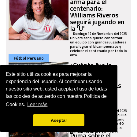
arma para el
centenario:
Williams Riveros
seguirá jugando en
la 'U'
Domingo 12 de Noviembre del 2023
Universitario quiere conformar
un equipo con grandes jugadores
para lograr el bicampeonato y
celebrar el centenario por todo lo
alto.
Fútbol Peruano
¿Cuánto fue la
taquilla que
Este sitio utiliza cookies para mejorar la
recaudó
experiencia del usuario. Al continuar usando
Universitario tras
nuestro sitio web, usted acepta el uso de todas
asistencia de
las cookies de acuerdo con nuestra Política de
hinchas a la
premiación?
Cookies.
Leer más
Domingo 12 de Noviembre del 2023
Conoce la impresionante taquilla
que logró recaudar Universitario
Aceptar
de Deportes tras los más de 60
mil hinchas que asistieron a la
Fútbol Peruano
premiación de la Liga 1 2023.
Puma sobre el