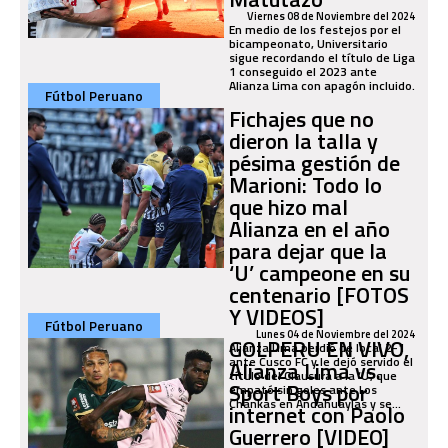
Viernes 08 de Noviembre del 2024
En medio de los festejos por el
bicampeonato, Universitario
sigue recordando el título de Liga
1 conseguido el 2023 ante
Alianza Lima con apagón incluido.
Fútbol Peruano
Fichajes que no
dieron la talla y
pésima gestión de
Marioni: Todo lo
que hizo mal
Alianza en el año
para dejar que la
‘U’ campeone en su
centenario [FOTOS
Y VIDEOS]
Fútbol Peruano
Lunes 04 de Noviembre del 2024
GOLPERU EN VIVO,
Alianza Lima perdió de local 2-1
ante Cusco FC y le dejó servido el
Alianza Lima vs.
título del Clausura a la ‘U’, que
Sport Boys por
empató sin goles ante Los
Chankas en Andahuaylas y se...
internet con Paolo
Guerrero [VIDEO]