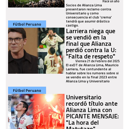
Hace un año
Socios de Alianza Lima
presentaron reclamo contra
Universitario y como
consecuencia el club 'crema'
tendrá que asumir drástico
Fútbol Peruano
castigo.
Larriera niega que
se vendió en la
final que Alianza
perdió contra la U:
"Falta de respeto"
Viernes 21 de Febrero del 2025
El exDT de Alianza Lima, Mauricio
Larriera, fue contundente al
hablar sobre los rumores sobre si
se vendio en la final 2023 entre
Alianza Lima y Universitario
Fútbol Peruano
Universitario
recordó título ante
Alianza Lima con
PICANTE MENSAJE:
"La hora del
Matutazo"