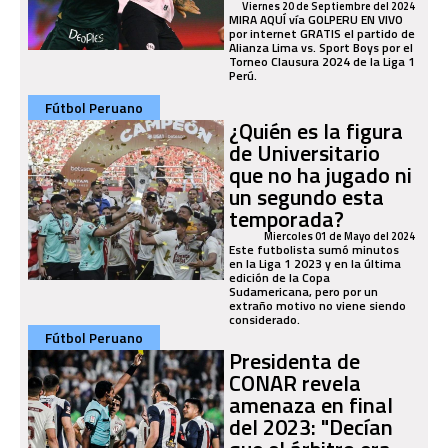
Viernes 20 de Septiembre del 2024
MIRA AQUÍ vía GOLPERU EN VIVO
por internet GRATIS el partido de
Alianza Lima vs. Sport Boys por el
Torneo Clausura 2024 de la Liga 1
Perú.
Fútbol Peruano
¿Quién es la figura
de Universitario
que no ha jugado ni
un segundo esta
temporada?
Miercoles 01 de Mayo del 2024
Este futbolista sumó minutos
en la Liga 1 2023 y en la última
edición de la Copa
Sudamericana, pero por un
extraño motivo no viene siendo
considerado.
Fútbol Peruano
Presidenta de
CONAR revela
amenaza en final
del 2023: "Decían