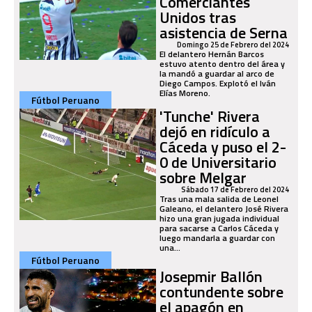
Comerciantes
Unidos tras
asistencia de Serna
Domingo 25 de Febrero del 2024
El delantero Hernán Barcos
estuvo atento dentro del área y
la mandó a guardar al arco de
Diego Campos. Explotó el Iván
Elías Moreno.
Fútbol Peruano
'Tunche' Rivera
dejó en ridículo a
Cáceda y puso el 2-
0 de Universitario
sobre Melgar
Sábado 17 de Febrero del 2024
Tras una mala salida de Leonel
Galeano, el delantero José Rivera
hizo una gran jugada individual
para sacarse a Carlos Cáceda y
luego mandarla a guardar con
una...
Fútbol Peruano
Josepmir Ballón
contundente sobre
el apagón en