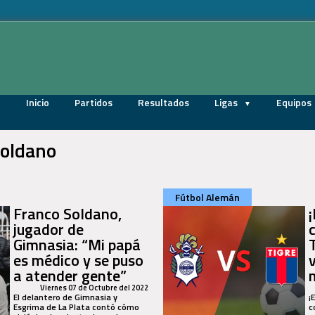
Inicio
Partidos
Resultados
Ligas
Equipos
soldano
Fútbol Alemán
Franco Soldano,
jugador de
Gimnasia: “Mi papá
T
es médico y se puso
a atender gente”
Viernes 07 de Octubre del 2022
El delantero de Gimnasia y
¡
Esgrima de La Plata contó cómo
c