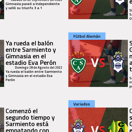
Gimnasia paseó a Independiente
y selló su triunfo 3 a 1
S
S
0
Fútbol Alemán
Ya rueda el balón
entre Sarmiento y
Gimnasia en el
estadio Eva Perón
a
Domingo 28 de Agosto del 2022
Ya rueda el balón entre Sarmiento
y Gimnasia en el estadio Eva
S
Perón
m
p
Variados
Comenzó el
segundo tiempo y
Sarmiento está
empatando con