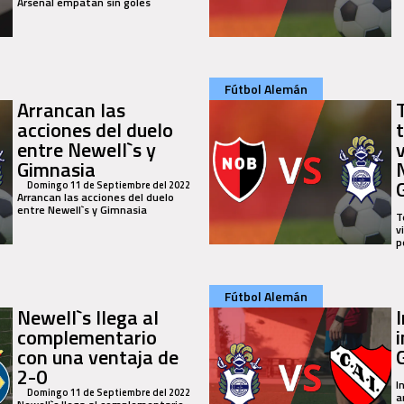
Arsenal empatan sin goles
Fútbol Alemán
Arrancan las
acciones del duelo
entre Newell`s y
Gimnasia
Domingo 11 de Septiembre del 2022
Arrancan las acciones del duelo
entre Newell`s y Gimnasia
T
v
p
Fútbol Alemán
Newell`s llega al
complementario
con una ventaja de
2-0
I
Domingo 11 de Septiembre del 2022
a