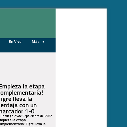
07/08/2026
En Vivo
Más
¡Empieza la etapa
complementaria!
igre lleva la
ventaja con un
marcador 1-0
Domingo 25 de Septiembre del 2022
Empieza la etapa
omplementaria! Tigre lleva la