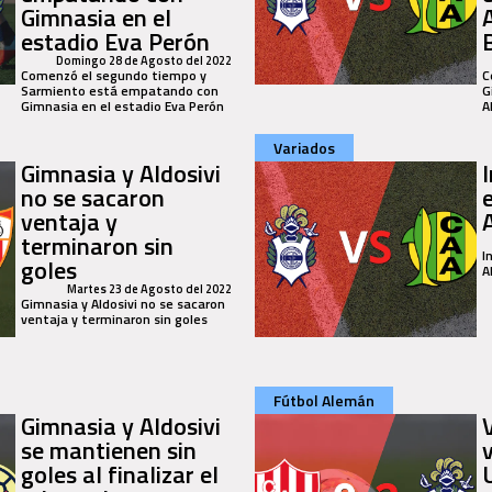
Gimnasia en el
A
estadio Eva Perón
Domingo 28 de Agosto del 2022
Comenzó el segundo tiempo y
C
Sarmiento está empatando con
G
Gimnasia en el estadio Eva Perón
A
Variados
Gimnasia y Aldosivi
I
no se sacaron
ventaja y
terminaron sin
I
goles
A
Martes 23 de Agosto del 2022
Gimnasia y Aldosivi no se sacaron
ventaja y terminaron sin goles
Fútbol Alemán
Gimnasia y Aldosivi
se mantienen sin
goles al finalizar el