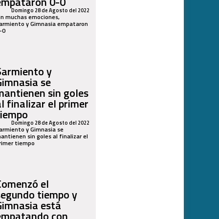
empataron 0-0
Domingo 28 de Agosto del 2022
in muchas emociones,
armiento y Gimnasia empataron
-0
Sarmiento y
Gimnasia se
mantienen sin goles
l finalizar el primer
tiempo
Domingo 28 de Agosto del 2022
armiento y Gimnasia se
antienen sin goles al finalizar el
rimer tiempo
Comenzó el
segundo tiempo y
Gimnasia está
empatando con