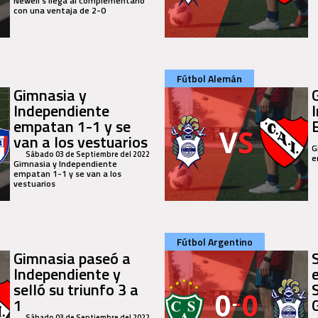
Newell`s llega al complementario
con una ventaja de 2-0
Fútbol Alemán
Gimnasia y
Independiente
empatan 1-1 y se
van a los vestuarios
G
Sábado 03 de Septiembre del 2022
e
Gimnasia y Independiente
empatan 1-1 y se van a los
vestuarios
Fútbol Argentino
Gimnasia paseó a
Independiente y
selló su triunfo 3 a
1
Sábado 03 de Septiembre del 2022