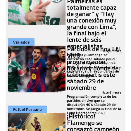
Palmeiras es
totalmente capaz
de ganar” y “Hay
una conexión muy
grande con Lima”,
la final bajo el
lente de seis
Variados
especialistas
Partidos de hoy EN
Hace 8 meses
VIVO:
Palmeiras y Flamengo se
enfrentan este sábado por el
programación,
título de la Copa Libertadores
horario y dónde ver
2025. El estadio Monumental
será la sede por segunda vez de
fútbol gratis este
la definición del...
sábado 29 de
noviembre
Hace 8 meses
Programación completa de los
partidos en vivo que se
disputarán HOY, sábado 29 de
noviembre. Se juega la final de la
Fútbol Peruano
Copa Libertadores 2025.
¡Histórico!
Flamengo se
consagró campeón