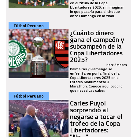
en el título de la Copa
Libertadores 2025, sin imaginar
lo que pasaría para el choque
ante Flamengo en la final.
Fútbol Peruano
¿Cuánto dinero
gana el campeón y
subcampeón de la
Copa Libertadores
2025?
Hace 8 meses
Palmeiras y Flamengo se
enfrentaron por la final de la
Copa Libertadores 2025 en el
Estadio Monumental U
Marathon. Conoce aquí todo lo
que necesitas saber.
Fútbol Peruano
Carles Puyol
sorprendió al
negarse a tocar el
trofeo de la Copa
Libertadores:
"No…"