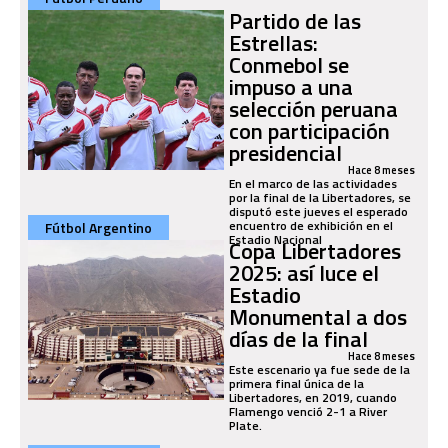
Partido de las
Estrellas:
Conmebol se
impuso a una
selección peruana
con participación
presidencial
Hace 8 meses
En el marco de las actividades
por la final de la Libertadores, se
disputó este jueves el esperado
encuentro de exhibición en el
Fútbol Argentino
Estadio Nacional
Copa Libertadores
2025: así luce el
Estadio
Monumental a dos
días de la final
Hace 8 meses
Este escenario ya fue sede de la
primera final única de la
Libertadores, en 2019, cuando
Flamengo venció 2-1 a River
Plate.