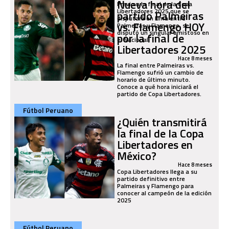
Nueva hora del
Previo a la final de la Copa
Libertadores 2025 que se
partido Palmeiras
disputará en Lima entre
vs. Flamengo HOY
Palmeiras y Flamengo, se
disputó un singular amistoso en
por la final de
el Nacional.
Libertadores 2025
Hace 8 meses
La final entre Palmeiras vs.
Flamengo sufrió un cambio de
horario de último minuto.
Conoce a qué hora iniciará el
partido de Copa Libertadores.
Fútbol Peruano
¿Quién transmitirá
la final de la Copa
Libertadores en
México?
Hace 8 meses
Copa Libertadores llega a su
partido definitivo entre
Palmeiras y Flamengo para
conocer al campeón de la edición
2025
Fútbol Peruano