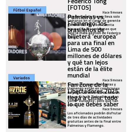
Federico Tong
[FOTOS]
Fútbol Español
Hace 9 meses
Palmeiras vs.
Alberto Tejada Conroy lleva solo
semanas en el cargo de gerente
Flamengo: los
general del IPD y nos cuenta
brasileños de
algunos de los problemas que
dejó la mala gestión de Federico
billetera ‘europea’
Tong....
para una final en
Lima de 500
millones de dólares
y qué tan lejos
están de la élite
mundial
Variados
Hace 9 meses
Fan Zone de la
Solo clubes como Palmeiras y
Flamengo están en condiciones
Libertadores 2025
de pagar 25 millones de dólares
llega a Lima: todo
por un fichaje. Solo ellos pagan
como “europeos”, pero qué tan
lo que debes saber
cerca...
Hace 9 meses
Los aficionados podrán disfrutar
de tres días de actividades
gratuitas antes de la final entre
Palmeiras y Flamengo.