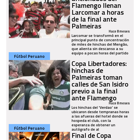
Flamengo llenan
Larcomar a horas
de la final ante
Palmeiras
Hace 8 meses
Larcomar se transformó en el
principal punto de concentración
de miles de hinchas del Mengão,
que alienta sin descanso a su
equipo a pocas horas del partido
Fútbol Peruano
Copa Libertadores:
hinchas de
Palmeiras toman
calles de San Isidro
previo a la final
ante Flamengo
Hace 8 meses
Los hinchas del ‘Verdao’ se
ubicaron desde tempranas horas
a las afueras del hotel donde se
hospeda el club, con la
esperanza de obtener un
Fútbol Peruano
autógrafo de al
Final de Copa