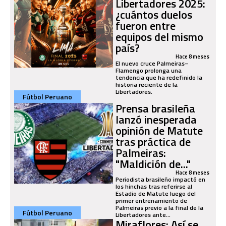
Libertadores 2025:
¿cuántos duelos
fueron entre
equipos del mismo
país?
Hace 8 meses
El nuevo cruce Palmeiras–
Flamengo prolonga una
tendencia que ha redefinido la
historia reciente de la
Libertadores.
Fútbol Peruano
Prensa brasileña
lanzó inesperada
opinión de Matute
tras práctica de
Palmeiras:
"Maldición de..."
Hace 8 meses
Periodista brasileño impactó en
los hinchas tras referirse al
Estadio de Matute luego del
primer entrenamiento de
Palmeiras previo a la final de la
Fútbol Peruano
Libertadores ante...
Miraflores: Así se