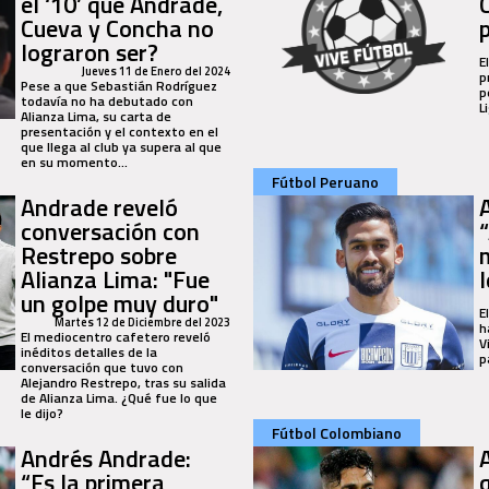
el ‘10’ que Andrade,
C
Cueva y Concha no
lograron ser?
E
Jueves 11 de Enero del 2024
p
Pese a que Sebastián Rodríguez
p
todavía no ha debutado con
L
Alianza Lima, su carta de
presentación y el contexto en el
que llega al club ya supera al que
en su momento...
Fútbol Peruano
Andrade reveló
conversación con
Restrepo sobre
Alianza Lima: "Fue
un golpe muy duro"
E
Martes 12 de Diciembre del 2023
h
El mediocentro cafetero reveló
V
inéditos detalles de la
p
conversación que tuvo con
Alejandro Restrepo, tras su salida
de Alianza Lima. ¿Qué fue lo que
le dijo?
Fútbol Colombiano
Andrés Andrade:
“Es la primera