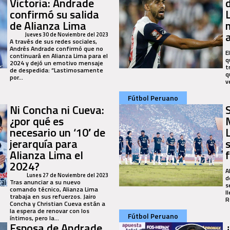
Victoria: Andrade
confirmó su salida
de Alianza Lima
Jueves 30 de Noviembre del 2023
A través de sus redes sociales,
Andrés Andrade confirmó que no
E
continuará en Alianza Lima para el
q
2024 y dejó un emotivo mensaje
t
de despedida: “Lastimosamente
q
por...
v
Fútbol Peruano
Ni Concha ni Cueva:
¿por qué es
necesario un ‘10′ de
jerarquía para
Alianza Lima el
2024?
A
Lunes 27 de Noviembre del 2023
d
Tras anunciar a su nuevo
s
comando técnico, Alianza Lima
l
trabaja en sus refuerzos. Jairo
R
Concha y Christian Cueva están a
la espera de renovar con los
Fútbol Peruano
íntimos, pero la...
Esposa de Andrade