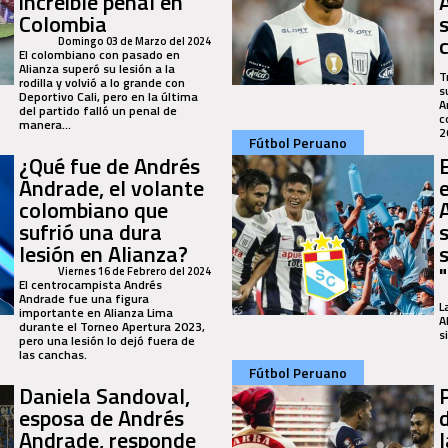
increíble penal en
Colombia
Domingo 03 de Marzo del 2024
El colombiano con pasado en
Alianza superó su lesión a la
T
rodilla y volvió a lo grande con
s
Deportivo Cali, pero en la última
A
del partido falló un penal de
c
manera...
2
Fútbol Peruano
¿Qué fue de Andrés
Andrade, el volante
colombiano que
sufrió una dura
lesión en Alianza?
s
Viernes 16 de Febrero del 2024
El centrocampista Andrés
Andrade fue una figura
L
importante en Alianza Lima
A
durante el Torneo Apertura 2023,
s
pero una lesión lo dejó fuera de
las canchas.
Fútbol Peruano
Daniela Sandoval,
esposa de Andrés
Andrade, responde