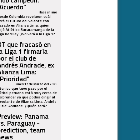
club campeón:
"Acuerdo"
Hace un año
esde Colombia revelaron cuál
erá el futuro del volante con
asado en Alianza Lima, quien
ejó Atlético Bucaramanga de la
iga BetPlay. ¿Volverá a la Liga 1?
DT que fracasó en
la Liga 1 firmaría
or el club de
Andrés Andrade, ex
Alianza Lima:
"Prioridad"
Lunes 17 de Marzo del 2025
écnico que tuvo paso por el
útbol peruano está muy cerca de
orprender ya que podría dirigir al
xvolante de Alianza Lima, Andrés
Rifle' Andrade. ¿Quién será?
Preview: Panama
vs. Paraguay -
prediction, team
news