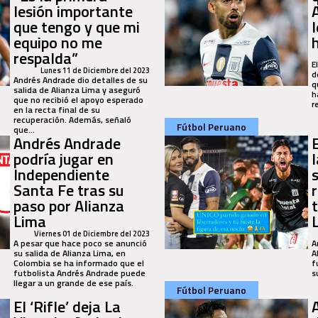
lesión importante
que tengo y que mi
equipo no me
respalda”
E
Lunes 11 de Diciembre del 2023
d
Andrés Andrade dio detalles de su
q
salida de Alianza Lima y aseguró
h
que no recibió el apoyo esperado
r
en la recta final de su
recuperación. Además, señaló
Fútbol Peruano
que...
Andrés Andrade
podría jugar en
Independiente
Santa Fe tras su
paso por Alianza
Lima
Viernes 01 de Diciembre del 2023
A pesar que hace poco se anunció
A
su salida de Alianza Lima, en
A
Colombia se ha informado que el
f
futbolista Andrés Andrade puede
s
llegar a un grande de ese país.
Fútbol Peruano
El ‘Rifle’ deja La