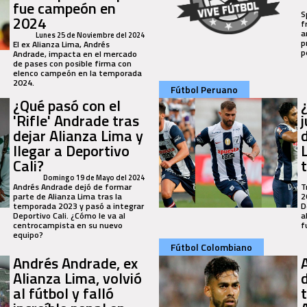
fue campeón en
S
2024
f
a
Lunes 25 de Noviembre del 2024
p
El ex Alianza Lima, Andrés
p
Andrade, impacta en el mercado
de pases con posible firma con
elenco campeón en la temporada
2024.
Fútbol Peruano
¿Qué pasó con el
'Rifle' Andrade tras
dejar Alianza Lima y
llegar a Deportivo
Cali?
Domingo 19 de Mayo del 2024
Andrés Andrade dejó de formar
T
parte de Alianza Lima tras la
2
temporada 2023 y pasó a integrar
D
Deportivo Cali. ¿Cómo le va al
a
centrocampista en su nuevo
f
equipo?
Fútbol Colombiano
Andrés Andrade, ex
Alianza Lima, volvió
al fútbol y falló