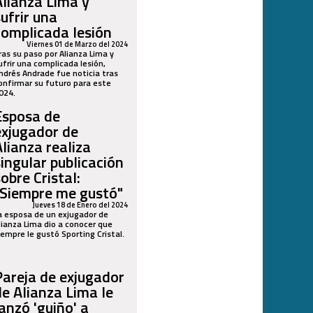
Alianza Lima y
sufrir una
complicada lesión
Viernes 01 de Marzo del 2024
ras su paso por Alianza Lima y
ufrir una complicada lesión,
ndrés Andrade fue noticia tras
onfirmar su futuro para este
024.
Esposa de
exjugador de
Alianza realiza
singular publicación
obre Cristal:
"Siempre me gustó"
Jueves 18 de Enero del 2024
a esposa de un exjugador de
lianza Lima dio a conocer que
iempre le gustó Sporting Cristal.
Pareja de exjugador
de Alianza Lima le
lanzó 'guiño' a