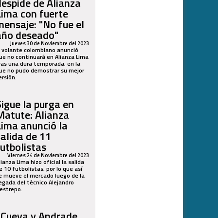
despide de Alianza
Lima con fuerte
mensaje: "No fue el
año deseado"
Jueves 30 de Noviembre del 2023
l volante colombiano anunció
ue no continuará en Alianza Lima
ras una dura temporada, en la
ue no pudo demostrar su mejor
ersión.
Sigue la purga en
Matute: Alianza
Lima anunció la
salida de 11
futbolistas
Viernes 24 de Noviembre del 2023
lianza Lima hizo oficial la salida
e 10 futbolistas, por lo que así
e mueve el mercado luego de la
legada del técnico Alejandro
estrepo.
¿Cueva y Andrade