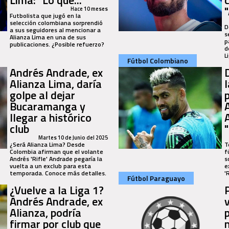
Lima: "Lo que..."
Hace 10 meses
Futbolista que jugó en la
selección colombiana sorprendió
D
a sus seguidores al mencionar a
s
Alianza Lima en una de sus
p
publicaciones. ¿Posible refuerzo?
d
L
Fútbol Colombiano
Andrés Andrade, ex
Alianza Lima, daría
golpe al dejar
p
Bucaramanga y
llegar a histórico
club
Martes 10 de Junio del 2025
¿Será Alianza Lima? Desde
T
Colombia afirman que el volante
f
Andrés 'Rifle' Andrade pegaría la
s
vuelta a un exclub para esta
e
temporada. Conoce más detalles.
'
Fútbol Paraguayo
¿Vuelve a la Liga 1?
Andrés Andrade, ex
Alianza, podría
firmar por club que