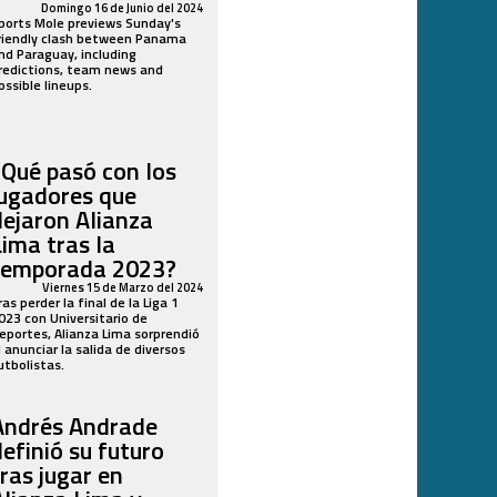
Domingo 16 de Junio del 2024
ports Mole previews Sunday's
riendly clash between Panama
nd Paraguay, including
redictions, team news and
ossible lineups.
¿Qué pasó con los
jugadores que
dejaron Alianza
Lima tras la
temporada 2023?
Viernes 15 de Marzo del 2024
ras perder la final de la Liga 1
023 con Universitario de
eportes, Alianza Lima sorprendió
l anunciar la salida de diversos
utbolistas.
Andrés Andrade
definió su futuro
tras jugar en