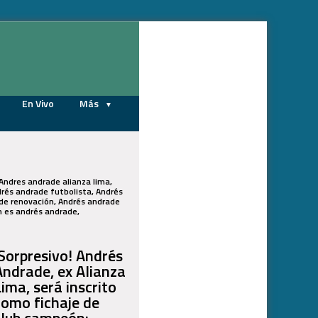
07/08/2026
En Vivo
Más
Andres andrade alianza lima,
drés andrade futbolista, Andrés
ade renovación, Andrés andrade
n es andrés andrade,
¡Sorpresivo! Andrés
Andrade, ex Alianza
Lima, será inscrito
como fichaje de