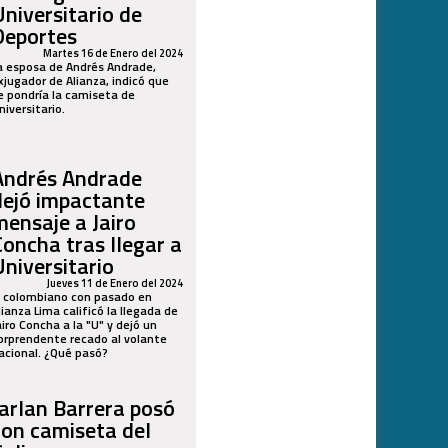
Universitario de
Deportes
Martes 16 de Enero del 2024
a esposa de Andrés Andrade,
xjugador de Alianza, indicó que
e pondría la camiseta de
niversitario.
Andrés Andrade
dejó impactante
mensaje a Jairo
Concha tras llegar a
Universitario
Jueves 11 de Enero del 2024
l colombiano con pasado en
lianza Lima calificó la llegada de
airo Concha a la "U" y dejó un
orprendente recado al volante
acional. ¿Qué pasó?
Jarlan Barrera posó
con camiseta del