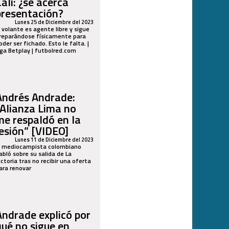
ali: ¿se acerca
presentación?
Lunes 25 de Diciembre del 2023
l volante es agente libre y sigue
reparándose físicamente para
oder ser fichado. Esto le falta. |
iga Betplay | futbolred.com
Andrés Andrade:
“Alianza Lima no
me respaldó en la
lesión” [VIDEO]
Lunes 11 de Diciembre del 2023
l mediocampista colombiano
abló sobre su salida de La
ictoria tras no recibir una oferta
ara renovar
Andrade explicó por
qué no sigue en