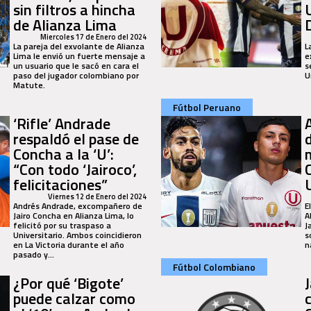
sin filtros a hincha
de Alianza Lima
Miercoles 17 de Enero del 2024
La pareja del exvolante de Alianza
L
Lima le envió un fuerte mensaje a
e
un usuario que le sacó en cara el
s
paso del jugador colombiano por
U
Matute.
Fútbol Peruano
‘Rifle’ Andrade
respaldó el pase de
Concha a la ‘U’:
“Con todo ‘Jairoco’,
felicitaciones”
Viernes 12 de Enero del 2024
Andrés Andrade, excompañero de
E
Jairo Concha en Alianza Lima, lo
A
felicitó por su traspaso a
J
Universitario. Ambos coincidieron
s
en La Victoria durante el año
n
pasado y...
Fútbol Colombiano
¿Por qué ‘Bigote’
puede calzar como