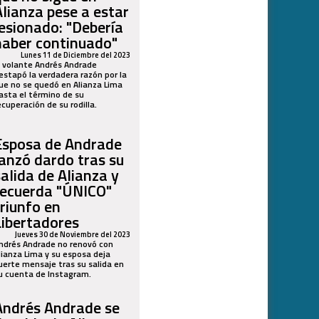
Alianza pese a estar
lesionado: "Debería
haber continuado"
Lunes 11 de Diciembre del 2023
l volante Andrés Andrade
estapó la verdadera razón por la
ue no se quedó en Alianza Lima
asta el término de su
ecuperación de su rodilla.
Esposa de Andrade
lanzó dardo tras su
salida de Alianza y
recuerda "ÚNICO"
triunfo en
Libertadores
Jueves 30 de Noviembre del 2023
ndrés Andrade no renovó con
lianza Lima y su esposa deja
uerte mensaje tras su salida en
u cuenta de Instagram.
Andrés Andrade se