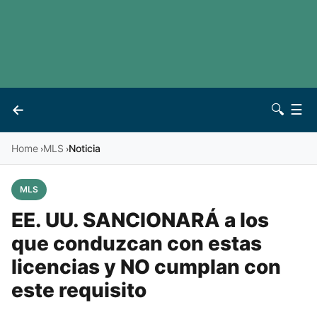
LaLiga
Noticias
Premier League
Otros deportes
See all leagues
Archivo
←
🔍
☰
Vives
Contacto
Home
MLS
Noticia
›
›
MLS
EE. UU. SANCIONARÁ a los
que conduzcan con estas
licencias y NO cumplan con
este requisito