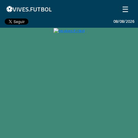
⚽
☰
VIVES.FUTBOL
08/08/2026
Home
Matches
Results
Leagues
Champions League
Teams
Copa Libertadores
En Vivo
Liga 1 Perú
Más