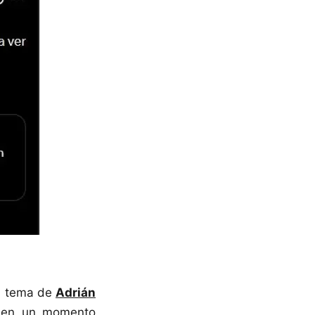
el tema de
Adrián
o en un momento