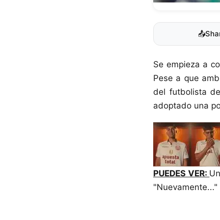
📤
Sha
Se empieza a com
Pese a que amba
del futbolista d
adoptado una pos
PUEDES VER:
Un
"Nuevamente..."