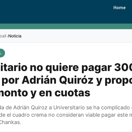
Home
ball
Noticia
›
L
itario no quiere pagar 3
 por Adrián Quiróz y pro
onto y en cuotas
da de Adrián Quiroz a Universitario se ha complicado 
de el cuadro crema no consideran viable pagar este 
Chankas.