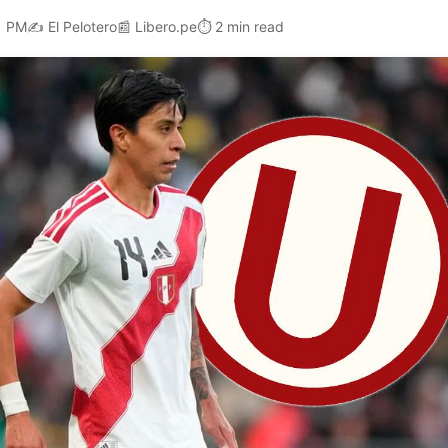
1 PM
✍️
El Pelotero
📰
Libero.pe
⏱️
2 min read