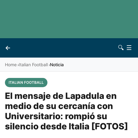
LaLiga
Noticias
Premier League
Otros deportes
See all leagues
Archivo
←
🔍
☰
Vives
Contacto
Home
Italian Football
Noticia
›
›
ITALIAN FOOTBALL
El mensaje de Lapadula en
medio de su cercanía con
Universitario: rompió su
silencio desde Italia [FOTOS]