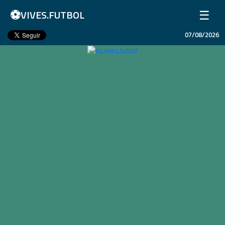
⚽
☰
VIVES.FUTBOL
07/08/2026
Home
Matches
Results
Leagues
Champions League
Teams
Copa Libertadores
En Vivo
Liga 1 Perú
Más