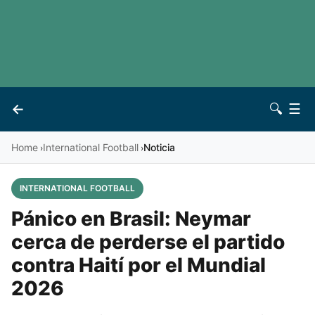
LaLiga
Noticias
Premier League
Otros deportes
See all leagues
Archivo
←
🔍
☰
Vives
Contacto
Home
International Football
Noticia
›
›
INTERNATIONAL FOOTBALL
Pánico en Brasil: Neymar
cerca de perderse el partido
contra Haití por el Mundial
2026