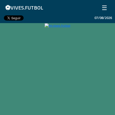
⚽
☰
VIVES.FUTBOL
07/08/2026
Home
Matches
Results
Leagues
Champions League
Teams
Copa Libertadores
En Vivo
Liga 1 Perú
Más