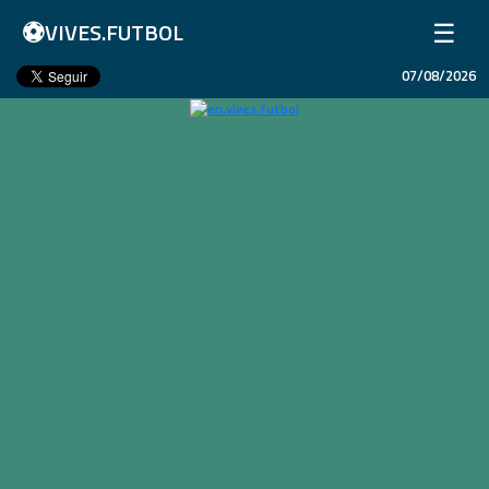
⚽
☰
VIVES.FUTBOL
07/08/2026
Home
Matches
Results
Leagues
Champions League
Teams
Copa Libertadores
En Vivo
Liga 1 Perú
Más