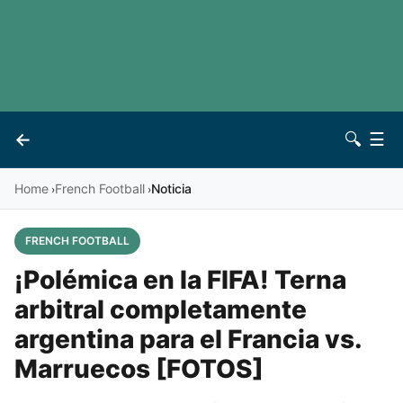
LaLiga
Noticias
Premier League
Otros deportes
See all leagues
Archivo
←
🔍
☰
Vives
Contacto
Home
French Football
Noticia
›
›
FRENCH FOOTBALL
¡Polémica en la FIFA! Terna
arbitral completamente
argentina para el Francia vs.
Marruecos [FOTOS]