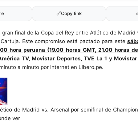
re
🔗
Copy link
a gran final de la Copa del Rey entre Atlético de Madrid
a Cartuja. Este compromiso está pactado para este
sába
.00 hora peruana (19.00 horas GMT, 21.00 horas d
América TV, Movistar Deportes, TVE La 1 y Movistar
minuto a minuto por internet en Libero.pe.
lético de Madrid vs. Arsenal por semifinal de Champio
dónde ver