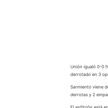
Unión igualó 0-0 f
derrotado en 3 op
Sarmiento viene de
derrotas y 2 empa
El anfitrión está 