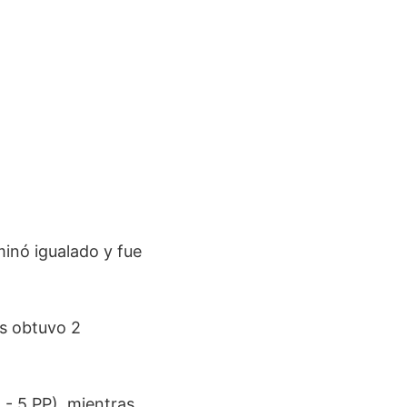
minó igualado y fue
as obtuvo 2
 - 5 PP), mientras