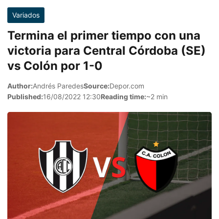
Variados
Termina el primer tiempo con una
victoria para Central Córdoba (SE)
vs Colón por 1-0
Author:
Andrés Paredes
Source:
Depor.com
Published:
16/08/2022 12:30
Reading time:
~2 min