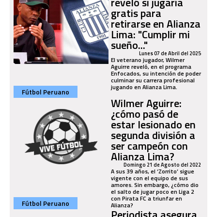
reveló si jugaría
gratis para
retirarse en Alianza
Lima: "Cumplir mi
sueño..."
Lunes 07 de Abril del 2025
El veterano jugador, Wilmer
Aguirre reveló, en el programa
Enfocados, su intención de poder
culminar su carrera profesional
jugando en Alianza Lima.
Fútbol Peruano
Wilmer Aguirre:
¿cómo pasó de
estar lesionado en
segunda división a
ser campeón con
Alianza Lima?
Domingo 21 de Agosto del 2022
A sus 39 años, el ‘Zorrito’ sigue
vigente con el equipo de sus
amores. Sin embargo, ¿cómo dio
el salto de jugar poco en Liga 2
con Pirata FC a triunfar en
Fútbol Peruano
Alianza?
Periodista asegura