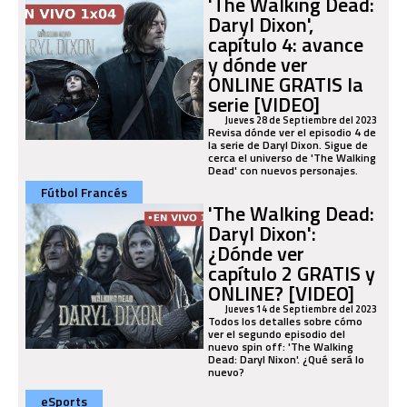
'The Walking Dead:
Daryl Dixon',
capítulo 4: avance
y dónde ver
ONLINE GRATIS la
serie [VIDEO]
Jueves 28 de Septiembre del 2023
Revisa dónde ver el episodio 4 de
la serie de Daryl Dixon. Sigue de
cerca el universo de 'The Walking
Dead' con nuevos personajes.
Fútbol Francés
'The Walking Dead:
Daryl Dixon':
¿Dónde ver
capítulo 2 GRATIS y
ONLINE? [VIDEO]
Jueves 14 de Septiembre del 2023
Todos los detalles sobre cómo
ver el segundo episodio del
nuevo spin off: 'The Walking
Dead: Daryl Nixon'. ¿Qué será lo
nuevo?
eSports