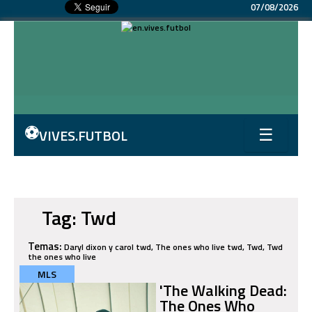
07/08/2026
⚽
VIVES.FUTBOL
☰
Tag: Twd
Temas:
Daryl dixon y carol twd, The ones who live twd, Twd, Twd
the ones who live
MLS
'The Walking Dead:
The Ones Who