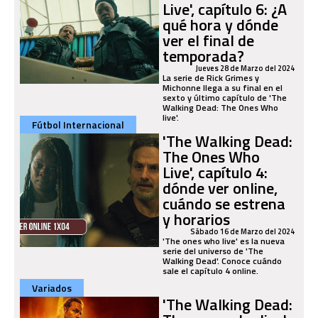
Live', capítulo 6: ¿A
qué hora y dónde
ver el final de
temporada?
Jueves 28 de Marzo del 2024
La serie de Rick Grimes y
Michonne llega a su final en el
sexto y último capítulo de 'The
Walking Dead: The Ones Who
live'.
Fútbol Internacional
'The Walking Dead:
The Ones Who
Live', capítulo 4:
dónde ver online,
cuándo se estrena
y horarios
Sábado 16 de Marzo del 2024
'The ones who live' es la nueva
serie del universo de 'The
Walking Dead'. Conoce cuándo
sale el capítulo 4 online.
Variados
'The Walking Dead: