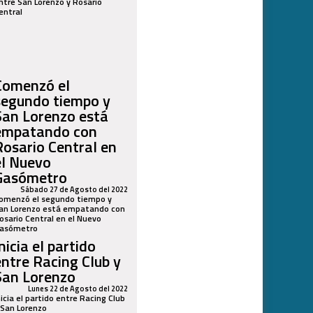
ntre San Lorenzo y Rosario
entral
Comenzó el
segundo tiempo y
San Lorenzo está
empatando con
Rosario Central en
el Nuevo
Gasómetro
Sábado 27 de Agosto del 2022
omenzó el segundo tiempo y
an Lorenzo está empatando con
osario Central en el Nuevo
asómetro
nicia el partido
entre Racing Club y
San Lorenzo
Lunes 22 de Agosto del 2022
nicia el partido entre Racing Club
 San Lorenzo