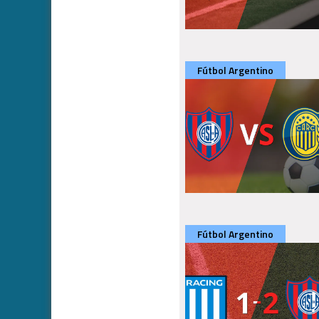
Fútbol Argentino
Fútbol Argentino