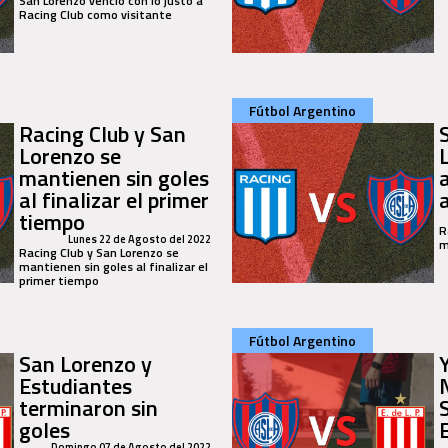
San Lorenzo venció con lo justo a
Racing Club como visitante
Fútbol Argentino
Racing Club y San
Lorenzo se
mantienen sin goles
al finalizar el primer
tiempo
R
Lunes 22 de Agosto del 2022
m
Racing Club y San Lorenzo se
mantienen sin goles al finalizar el
primer tiempo
Fútbol Argentino
San Lorenzo y
Estudiantes
terminaron sin
goles
Domingo 07 de Agosto del 2022