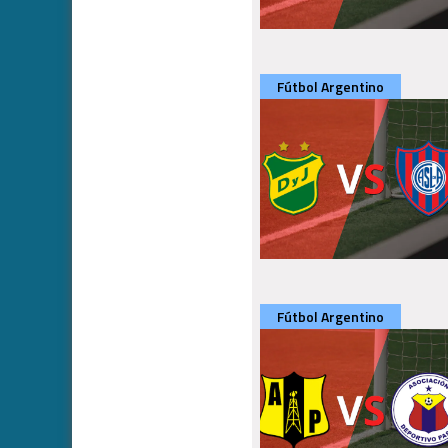
Fútbol Argentino
Fútbol Argentino