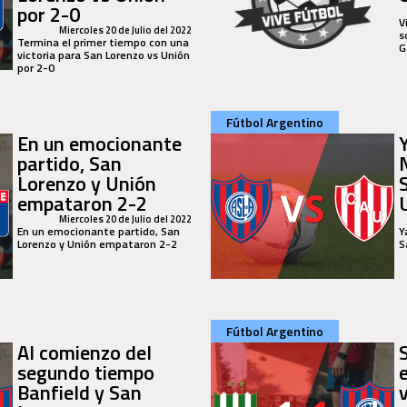
por 2-0
V
Miercoles 20 de Julio del 2022
s
Termina el primer tiempo con una
G
victoria para San Lorenzo vs Unión
por 2-0
Fútbol Argentino
En un emocionante
partido, San
Lorenzo y Unión
empataron 2-2
Miercoles 20 de Julio del 2022
En un emocionante partido, San
Y
Lorenzo y Unión empataron 2-2
S
Fútbol Argentino
Al comienzo del
segundo tiempo
Banfield y San