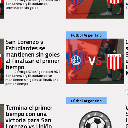
San Lorenzo y Estudiantes
Y
terminaron sin goles
S
Fútbol Argentino
San Lorenzo y
Estudiantes se
mantienen sin goles
al finalizar el primer
tiempo
Domingo 07 de Agosto del 2022
San Lorenzo y Estudiantes se
mantienen sin goles al finalizar el
C
primer tiempo
S
E
G
Fútbol Argentino
Termina el primer
tiempo con una
victoria para San
Lorenzo vs Unión