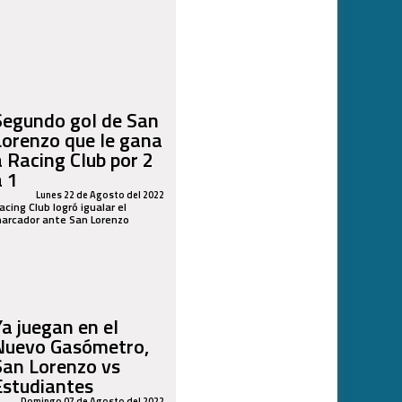
Segundo gol de San
Lorenzo que le gana
a Racing Club por 2
a 1
Lunes 22 de Agosto del 2022
acing Club logró igualar el
arcador ante San Lorenzo
Ya juegan en el
Nuevo Gasómetro,
San Lorenzo vs
Estudiantes
Domingo 07 de Agosto del 2022