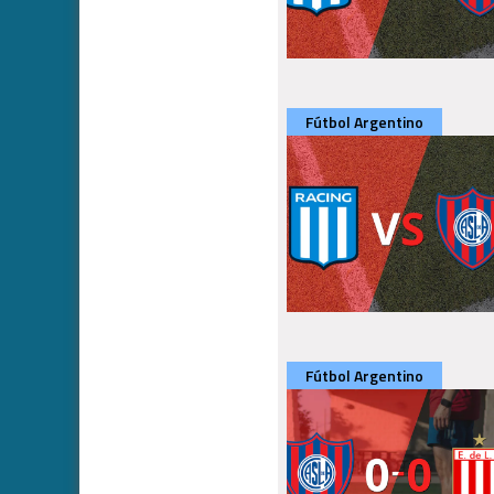
Fútbol Argentino
Fútbol Argentino