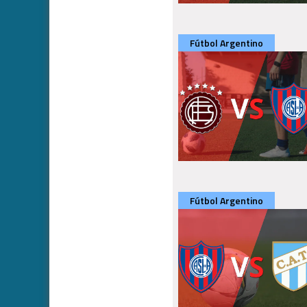
Fútbol Argentino
Fútbol Argentino