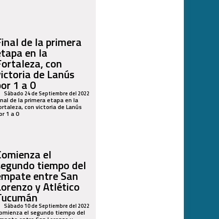
Final de la primera
etapa en la
Fortaleza, con
victoria de Lanús
por 1 a 0
Sábado 24 de Septiembre del 2022
inal de la primera etapa en la
ortaleza, con victoria de Lanús
or 1 a 0
Comienza el
segundo tiempo del
empate entre San
Lorenzo y Atlético
Tucumán
Sábado 10 de Septiembre del 2022
omienza el segundo tiempo del