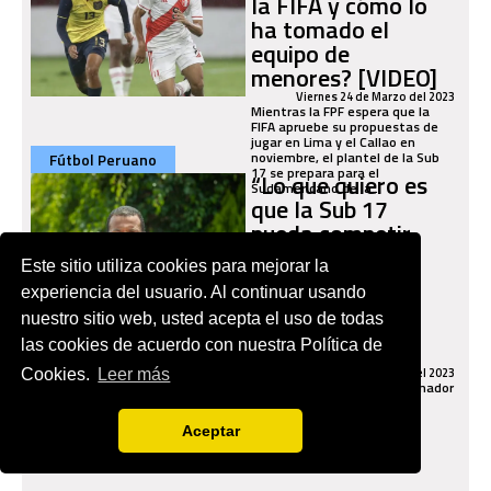
la FIFA y cómo lo
ha tomado el
equipo de
menores? [VIDEO]
Viernes 24 de Marzo del 2023
Mientras la FPF espera que la
FIFA apruebe su propuestas de
jugar en Lima y el Callao en
noviembre, el plantel de la Sub
Fútbol Peruano
17 se prepara para el
“Lo que quiero es
Sudamericano de la...
que la Sub 17
pueda competir,
que sientan que
Este sitio utiliza cookies para mejorar la
pueden estar al
experiencia del usuario. Al continuar usando
nivel de otras
nuestro sitio web, usted acepta el uso de todas
selecciones”
las cookies de acuerdo con nuestra Política de
[VIDEO]
Domingo 19 de Marzo del 2023
Cookies.
Leer más
Pablo Zegarra, actual entrenador
de la selección peruana Sub 17,
habló con Deporte Total sobre
Aceptar
sus metas y expectativas en el
Sudamericano de la categoría.