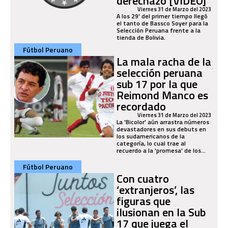
derechazo [VIDEO]
Viernes 31 de Marzo del 2023
A los 29' del primer tiempo llegó
el tanto de Bassco Soyer para la
Selección Peruana frente a la
tienda de Bolivia.
Fútbol Peruano
La mala racha de la
selección peruana
sub 17 por la que
Reimond Manco es
recordado
Viernes 31 de Marzo del 2023
La 'Bicolor' aún arrastra números
devastadores en sus debuts en
los sudamericanos de la
categoría, lo cual trae al
recuerdo a la 'promesa' de los...
Fútbol Peruano
Con cuatro
‘extranjeros’, las
figuras que
ilusionan en la Sub
17 que juega el