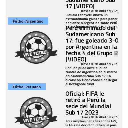
17 [VIDEO]
Jueves 06 de Abril del 2023
Claudio Echeverri anotó un
extraordinario golazo para poner
Fútbol Argentino
adelante a Argentina sobre Perú
Perú eliminado del
en el Sudamericano Sub 17 2023.
Sudamericano Sub
17: fue goleado 3-0
por Argentina en la
fecha 4 del Grupo B
[VIDEO]
Jueves 06 de Abril del 2023
Perú no pudo ante el buen
cuadro de Argentina en el marco
del Sudamericano Sub 17. La
bicolor no tiene chance de llegar
al hexagonal final.
Fútbol Peruano
Oficial: FIFA le
retiró a Perú la
sede del Mundial
Sub 17 2023
Lunes 03 de Abril del 2023
Tras amplios debates con la FPF,
la FIFA ha decidido retirar al país