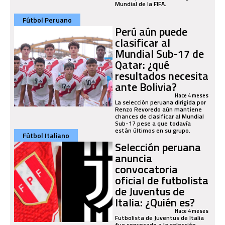
Mundial de la FIFA.
Fútbol Peruano
Perú aún puede
clasificar al
Mundial Sub-17 de
Qatar: ¿qué
resultados necesita
ante Bolivia?
Hace 4 meses
La selección peruana dirigida por
Renzo Revoredo aún mantiene
chances de clasificar al Mundial
Sub-17 pese a que todavía
están últimos en su grupo.
Fútbol Italiano
Selección peruana
anuncia
convocatoria
oficial de futbolista
de Juventus de
Italia: ¿Quién es?
Hace 4 meses
Futbolista de Juventus de Italia
fue convocado a la selección