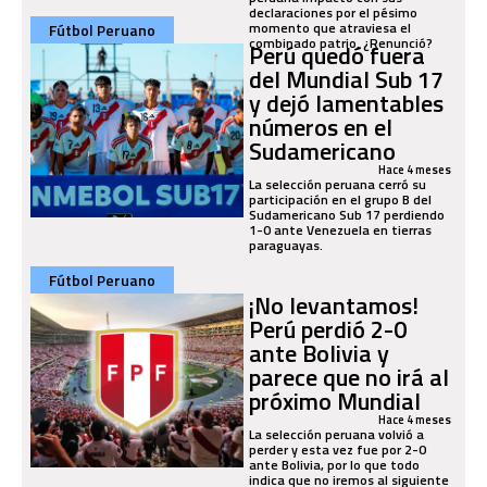
declaraciones por el pésimo
momento que atraviesa el
Fútbol Peruano
combinado patrio. ¿Renunció?
Perú quedó fuera
del Mundial Sub 17
y dejó lamentables
números en el
Sudamericano
Hace 4 meses
La selección peruana cerró su
participación en el grupo B del
Sudamericano Sub 17 perdiendo
1-0 ante Venezuela en tierras
paraguayas.
Fútbol Peruano
¡No levantamos!
Perú perdió 2-0
ante Bolivia y
parece que no irá al
próximo Mundial
Hace 4 meses
La selección peruana volvió a
perder y esta vez fue por 2-0
ante Bolivia, por lo que todo
indica que no iremos al siguiente