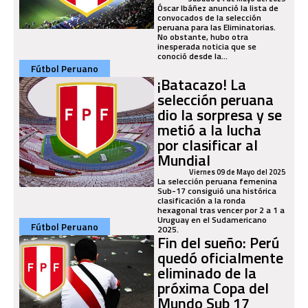
Óscar Ibáñez anunció la lista de
convocados de la selección
peruana para las Eliminatorias.
No obstante, hubo otra
inesperada noticia que se
conoció desde la...
Fútbol Peruano
¡Batacazo! La
selección peruana
dio la sorpresa y se
metió a la lucha
por clasificar al
Mundial
Viernes 09 de Mayo del 2025
La selección peruana femenina
Sub-17 consiguió una histórica
clasificación a la ronda
hexagonal tras vencer por 2 a 1 a
Uruguay en el Sudamericano
Fútbol Peruano
2025.
Fin del sueño: Perú
quedó oficialmente
eliminado de la
próxima Copa del
Mundo Sub 17