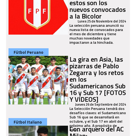
estos son los
nuevos convocados
a la Bicolor
Lunes 25 de Noviembre del 2024
La selección peruana anunció su
nueva lista de convocados para
el mes de diciembre y tiene
muchas novedades que
impactaron a la hinchada.
Fútbol Peruano
La gira en Asia, las
pizarras de Pablo
Zegarra y los retos
en los
Sudamericanos Sub
16 y Sub 17 [FOTOS
Y VIDEOS]
Jueves 26 de Septiembre del 2024
La Selección Peruana tendrá dos
desafíos claves: el Sudamericano
Sub 16 que se desarrollará en
octubre, y el Sub 17 en abril del
Fútbol Italiano
próximo año. A propósito de
Con arquero del AC
ello,...
Milan: