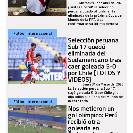
Miercoles 02 de Abril del 2025
¡Tristeza total! La selección
peruana quedó oficialmente
eliminada de la próxima Copa del
Mundo de la FIFA tras
confirmarse su última derrota.
Fútbol Internacional
Selección peruana
Sub 17 quedó
eliminada del
Sudamericano tras
caer goleada 5-0
por Chile [FOTOS Y
VIDEOS]
Lunes 31 de Marzo del 2025
La Selección peruana Sub 17
cayó goleada 5-0 por Chile y le
dijo adiós a la Copa del Mundo de
la categoría.
Fútbol Internacional
Nos metieron un
gol olímpico: Perú
recibió otra
goleada en