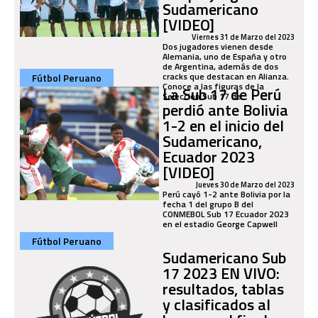
Sudamericano
[VIDEO]
Viernes 31 de Marzo del 2023
Dos jugadores vienen desde
Alemania, uno de España y otro
de Argentina, además de dos
cracks que destacan en Alianza.
Fútbol Peruano
Conoce a las figuras de la
La Sub 17 de Perú
Selección Sub 17 de...
perdió ante Bolivia
1-2 en el inicio del
Sudamericano,
Ecuador 2023
[VIDEO]
Jueves 30 de Marzo del 2023
Perú cayó 1-2 ante Bolivia por la
fecha 1 del grupo B del
CONMEBOL Sub 17 Ecuador 2023
en el estadio George Capwell
Fútbol Peruano
Sudamericano Sub
17 2023 EN VIVO:
resultados, tablas
y clasificados al