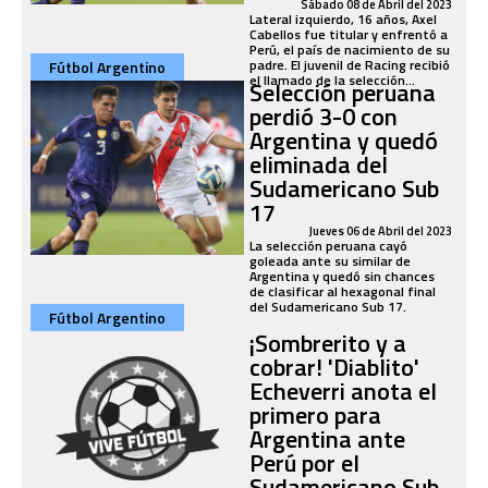
Sábado 08 de Abril del 2023
Lateral izquierdo, 16 años, Axel
Cabellos fue titular y enfrentó a
Perú, el país de nacimiento de su
padre. El juvenil de Racing recibió
Fútbol Argentino
el llamado de la selección...
Selección peruana
perdió 3-0 con
Argentina y quedó
eliminada del
Sudamericano Sub
17
Jueves 06 de Abril del 2023
La selección peruana cayó
goleada ante su similar de
Argentina y quedó sin chances
de clasificar al hexagonal final
del Sudamericano Sub 17.
Fútbol Argentino
¡Sombrerito y a
cobrar! 'Diablito'
Echeverri anota el
primero para
Argentina ante
Perú por el
Sudamericano Sub