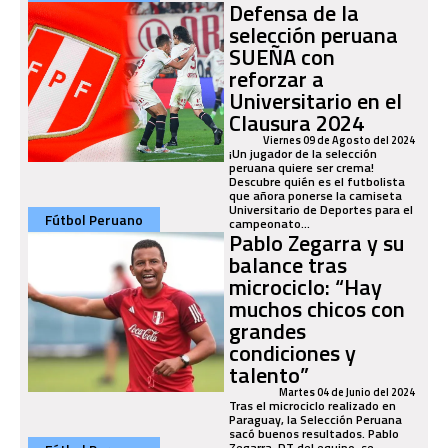
Defensa de la
selección peruana
SUEÑA con
reforzar a
Universitario en el
Clausura 2024
Viernes 09 de Agosto del 2024
¡Un jugador de la selección
peruana quiere ser crema!
Descubre quién es el futbolista
que añora ponerse la camiseta
Universitario de Deportes para el
Fútbol Peruano
campeonato...
Pablo Zegarra y su
balance tras
microciclo: “Hay
muchos chicos con
grandes
condiciones y
talento”
Martes 04 de Junio del 2024
Tras el microciclo realizado en
Paraguay, la Selección Peruana
sacó buenos resultados. Pablo
Zegarra, DT del equipo, se