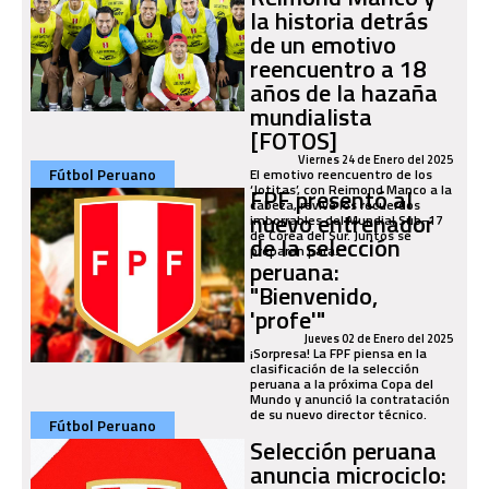
la historia detrás
de un emotivo
reencuentro a 18
años de la hazaña
mundialista
[FOTOS]
Viernes 24 de Enero del 2025
Fútbol Peruano
El emotivo reencuentro de los
‘Jotitas’, con Reimond Manco a la
FPF presentó al
cabeza, revive los recuerdos
nuevo entrenador
imborrables del Mundial Sub-17
de Corea del Sur. Juntos se
de la selección
preparan para...
peruana:
"Bienvenido,
'profe'"
Jueves 02 de Enero del 2025
¡Sorpresa! La FPF piensa en la
clasificación de la selección
peruana a la próxima Copa del
Mundo y anunció la contratación
de su nuevo director técnico.
Fútbol Peruano
Selección peruana
anuncia microciclo: