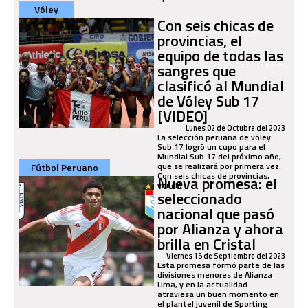
Vóley
Con seis chicas de
provincias, el
equipo de todas las
sangres que
clasificó al Mundial
de Vóley Sub 17
[VIDEO]
Lunes 02 de Octubre del 2023
La selección peruana de vóley
Sub 17 logró un cupo para el
Mundial Sub 17 del próximo año,
que se realizará por primera vez.
Fútbol Peruano
Con seis chicas de provincias,
Nueva promesa: el
venció...
seleccionado
nacional que pasó
por Alianza y ahora
brilla en Cristal
Viernes 15 de Septiembre del 2023
Esta promesa formó parte de las
divisiones menores de Alianza
Lima, y en la actualidad
atraviesa un buen momento en
el plantel juvenil de Sporting