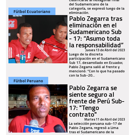
del Sudamericano de la
categoría, se expresó luego de la
Fútbol Ecuatoriano
eliminación.
Pablo Zegarra tras
eliminación en el
Sudamericano Sub
- 17: “Asumo toda
la responsabilidad”
Jueves 13 de Abril del 2023
Luego de la discreta
participación en el Sudamericano
Sub 17, desarrollado en Ecuador,
Pablo Zegarra salió al frente y
mencionó: “Con lo que ha pasado
con la Sub-20...
Fútbol Peruano
Pablo Zegarra se
siente seguro al
frente de Perú Sub-
17: "Tengo
contrato"
Martes 11 de Abril del 2023
La selección peruana sub-17 de
Pablo Zegarra, regresó a Lima
tras el Sudamericano de la