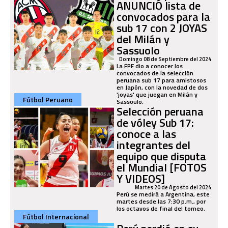
ANUNCIÓ lista de
convocados para la
sub 17 con 2 JOYAS
del Milán y
Sassuolo
Domingo 08 de Septiembre del 2024
La FPF dio a conocer los
convocados de la selección
peruana sub 17 para amistosos
en Japón, con la novedad de dos
'joyas' que juegan en Milán y
Fútbol Peruano
Sassoulo.
Selección peruana
de vóley Sub 17:
conoce a las
integrantes del
equipo que disputa
el Mundial [FOTOS
Y VIDEOS]
Martes 20 de Agosto del 2024
Perú se medirá a Argentina, este
martes desde las 7:30 p.m., por
los octavos de final del torneo.
Fútbol Internacional