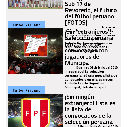
Sub 17 de
Revoredo, el futuro
del fútbol peruano
[FOTOS]
Fútbol Peruano
Hace un año
¡Sin 'extranjeros'!
Renzo Revoredo debutó como
técnico de la selección peruana
Selección peruana
Sub 17 con una derrota (2-0)
lanzó lista de
ante Uruguay en un amistoso
disputado en Campo Mar. El
convocados con
jueves 31 se juega la...
jugadores de
Municipal
Domingo 01 de Junio del 2025
¡Inesperado! La selección
peruana lanzó una nueva lista de
convocados y en ella aparecen
futbolistas de Deportivo
Municipal, club de la Liga 3.
Fútbol Peruano
¡Sin ningún
extranjero! Esta es
la lista de
convocados de la
selección peruana
Sábado 24 de Mayo del 2025