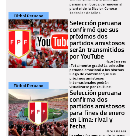
peruana en busca de renovar al
plantel de la Bicolor. Conoce
todos los detalles.
Fútbol Peruano
Selección peruana
confirmó que sus
próximos dos
partidos amistosos
serán transmitidos
por YouTube
Hace 6 meses
¡Totalmente gratis! La selección
peruana emocionó a los hinchas
luego de confirmar que sus
próximos amistosos
internacionales podrán
Fútbol Peruano
visualizarse por YouTube.
Selección peruana
confirma dos
partidos amistosos
para fines de enero
en Lima: rival y
fecha
Hace 7 meses
La selección peruana, de la mano