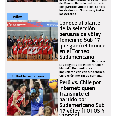
de Manuel Barreto, enfrentará
dos partidos amistosos. Conoce
los rivales confirmados y todos
los detalles.
Vóley
Conoce al plantel
de la selección
peruana de vóley
femenino Sub 17
que ganó el bronce
en el Torneo
Sudamericano
Hace un año
Las dirigidas por el entrenador
Marcello Bencardino se
impusieron con contundencia a
Chile el último fin de semana.
Fútbol Internacional
Perú vs. Chile por
internet: quién
transmite el
partido por
Sudamericano Sub
17 vóley [FOTOS Y