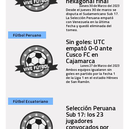
hexagonal final
Jueves 30 de Marzo del 2023
Desde el jueves 30 de marzo se
disputa el Sudamericano Sub 17.
La Selección Peruana empató
con Venezuela en la última
fecha y quedó eliminada del
torneo.
Fútbol Peruano
Sin goles: UTC
empató 0-0 ante
Cusco FC en
Cajamarca
Lunes 27 de Marzo del 2023
Ambos equipos igualaron sin
goles en partido por la fecha 1
de la Liga 1 en el estadio Héroes
de San Ramón.
Fútbol Ecuatoriano
Selección Peruana
Sub 17: los 23
jugadores
convocados por