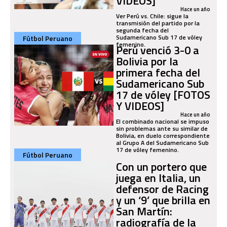
VIDEOS]
Hace un año
Ver Perú vs. Chile: sigue la
transmisión del partido por la
segunda fecha del
Sudamericano Sub 17 de vóley
Fútbol Peruano
femenino.
Perú venció 3-0 a
Bolivia por la
primera fecha del
Sudamericano Sub
17 de vóley [FOTOS
Y VIDEOS]
Hace un año
El combinado nacional se impuso
sin problemas ante su similar de
Bolivia, en duelo correspondiente
al Grupo A del Sudamericano Sub
17 de vóley femenino.
Fútbol Peruano
Con un portero que
juega en Italia, un
defensor de Racing
y un ‘9’ que brilla en
San Martín:
radiografía de la