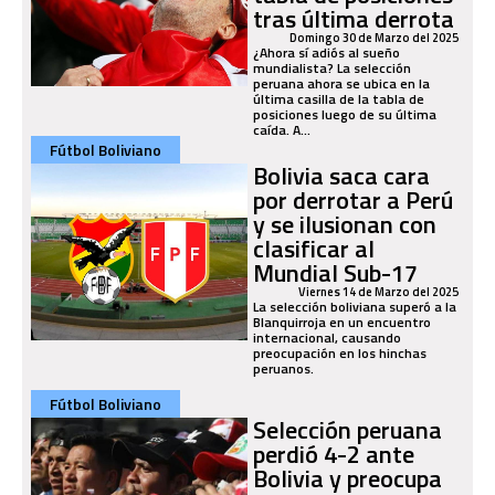
tras última derrota
Domingo 30 de Marzo del 2025
¿Ahora sí adiós al sueño
mundialista? La selección
peruana ahora se ubica en la
última casilla de la tabla de
posiciones luego de su última
caída. A...
Fútbol Boliviano
Bolivia saca cara
por derrotar a Perú
y se ilusionan con
clasificar al
Mundial Sub-17
Viernes 14 de Marzo del 2025
La selección boliviana superó a la
Blanquirroja en un encuentro
internacional, causando
preocupación en los hinchas
peruanos.
Fútbol Boliviano
Selección peruana
perdió 4-2 ante
Bolivia y preocupa