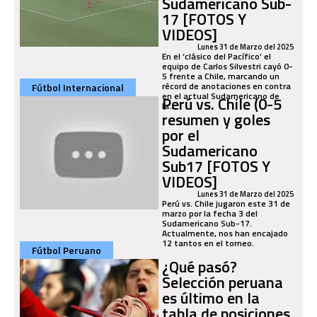
Sudamericano Sub-
17 [FOTOS Y
VIDEOS]
Lunes 31 de Marzo del 2025
En el ‘clásico del Pacífico’ el
equipo de Carlos Silvestri cayó 0-
5 frente a Chile, marcando un
récord de anotaciones en contra
Fútbol Internacional
en el actual Sudamericano de
Perú vs. Chile (0-5
la...
resumen y goles
por el
Sudamericano
Sub17 [FOTOS Y
VIDEOS]
Lunes 31 de Marzo del 2025
Perú vs. Chile jugaron este 31 de
marzo por la fecha 3 del
Sudamericano Sub-17.
Actualmente, nos han encajado
12 tantos en el torneo.
Fútbol Peruano
¿Qué pasó?
Selección peruana
es último en la
tabla de posiciones