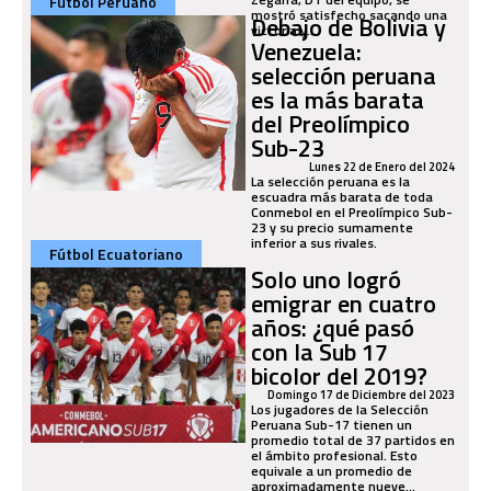
Fútbol Peruano
mostró satisfecho sacando una
Debajo de Bolivia y
victoria y...
Venezuela:
selección peruana
es la más barata
del Preolímpico
Sub-23
Lunes 22 de Enero del 2024
La selección peruana es la
escuadra más barata de toda
Conmebol en el Preolímpico Sub-
23 y su precio sumamente
inferior a sus rivales.
Fútbol Ecuatoriano
Solo uno logró
emigrar en cuatro
años: ¿qué pasó
con la Sub 17
bicolor del 2019?
Domingo 17 de Diciembre del 2023
Los jugadores de la Selección
Peruana Sub-17 tienen un
promedio total de 37 partidos en
el ámbito profesional. Esto
equivale a un promedio de
aproximadamente nueve...