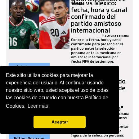
Perú vs México:
‘Bicolor’...
fecha, hora y canal
confirmado del
partido amistoso
internacional
Hace una semana
Conoce la fecha, hora y canal
confirmado para presenciar el
partido entre la selección
peruana ante la mexicana en
amistoso internacional por
fecha FIFA de setiembre.
Fútbol Peruano
Universitario
Este sitio utiliza cookies para mejorar la
sacude el mercado
experiencia del usuario. Al continuar usando
y firma a figura de
nuestro sitio web, usted acepta el uso de todas
la selección
las cookies de acuerdo con nuestra Política de
peruana para el
Clausura: "Hecho"
Cookies.
Leer más
Hace una semana
Universitario no cierra su plantel
para el Torneo Clausura y se
Aceptar
conoció que acaban de concretar
la llegada de una importante
figura de la selección peruana.
Fútbol Peruano