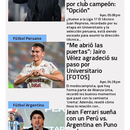
por club campeón:
"Opción"
Ayer, 05:08 pm
¿Vuelve a la Liga 1? El técnico
Juan Reynoso, recordado por su
etapa en Universitario y la
selección peruana, está siendo
voceado para asumir la dirección
Fútbol Peruano
técnica...
“Me abrió las
puertas”: Jairo
Vélez agradeció su
paso por
Universitario
[FOTOS]
Ayer, 04:28 pm
El mediocampista, que hoy
forma parte de Alianza Lima,
recordó los buenos momentos
que pasó con la camiseta
‘crema’. Además, reveló cómo
Fútbol Argentino
lleva la relación con...
Jean Ferrari sueña
con un Perú vs.
Argentina en Puno