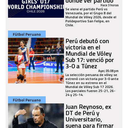
dónde ver partido
Hace 3 horas
Se viene el partido Perú vs
Venezuela, por el Grupo B del
Mundial de Vóley 2026, desde el
Polideportivo San Felipe, en
Chile.
Fútbol Peruano
Perú debutó con
victoria en el
Mundial de Vóley
Sub 17: venció por
3-0 a Túnez
Ayer, 05:08 pm
La selección peruana de vóley se
estrenó con victoria por 3-0 ante
Túnez en su estreno en el
Mundial de Vóley Sub 17 2026.
Los parciales fueron 25-21, 26-
24 y 25-14.
Fútbol Peruano
Juan Reynoso, ex
DT de Perú y
Universitario,
suena para firmar