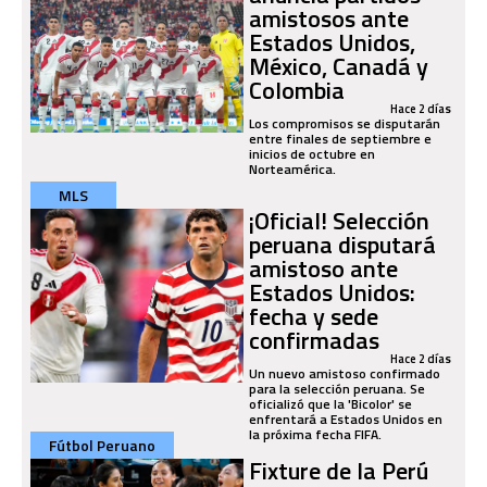
amistosos ante
Estados Unidos,
México, Canadá y
Colombia
Hace 2 días
Los compromisos se disputarán
entre finales de septiembre e
inicios de octubre en
Norteamérica.
MLS
¡Oficial! Selección
peruana disputará
amistoso ante
Estados Unidos:
fecha y sede
confirmadas
Hace 2 días
Un nuevo amistoso confirmado
para la selección peruana. Se
oficializó que la 'Bicolor' se
enfrentará a Estados Unidos en
la próxima fecha FIFA.
Fútbol Peruano
Fixture de la Perú