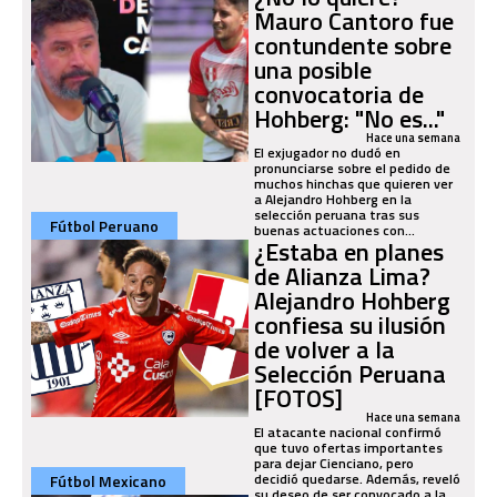
Mauro Cantoro fue
contundente sobre
una posible
convocatoria de
Hohberg: "No es..."
Hace una semana
El exjugador no dudó en
pronunciarse sobre el pedido de
muchos hinchas que quieren ver
a Alejandro Hohberg en la
selección peruana tras sus
Fútbol Peruano
buenas actuaciones con...
¿Estaba en planes
de Alianza Lima?
Alejandro Hohberg
confiesa su ilusión
de volver a la
Selección Peruana
[FOTOS]
Hace una semana
El atacante nacional confirmó
que tuvo ofertas importantes
para dejar Cienciano, pero
decidió quedarse. Además, reveló
Fútbol Mexicano
su deseo de ser convocado a la