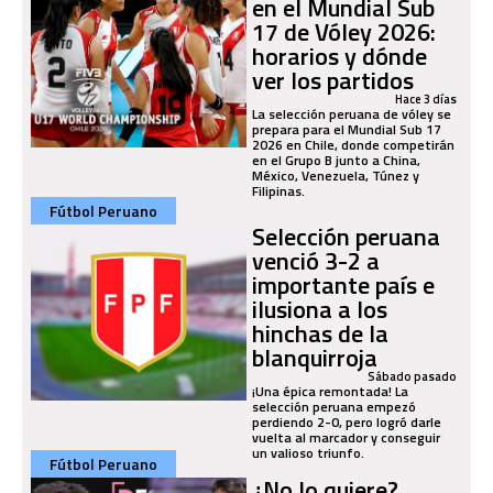
en el Mundial Sub
17 de Vóley 2026:
horarios y dónde
ver los partidos
Hace 3 días
La selección peruana de vóley se
prepara para el Mundial Sub 17
2026 en Chile, donde competirán
en el Grupo B junto a China,
México, Venezuela, Túnez y
Filipinas.
Fútbol Peruano
Selección peruana
venció 3-2 a
importante país e
ilusiona a los
hinchas de la
blanquirroja
Sábado pasado
¡Una épica remontada! La
selección peruana empezó
perdiendo 2-0, pero logró darle
vuelta al marcador y conseguir
un valioso triunfo.
Fútbol Peruano
¿No lo quiere?