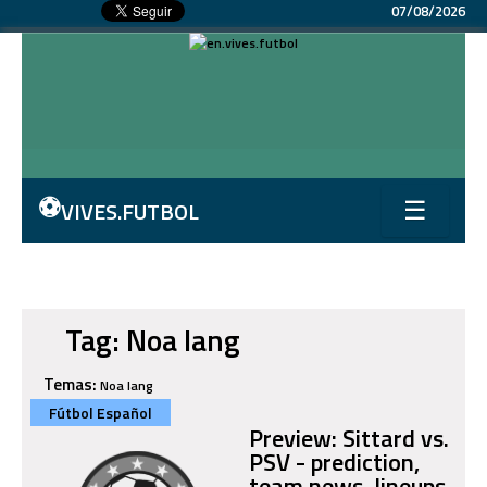
07/08/2026
⚽
VIVES.FUTBOL
☰
Tag: Noa lang
Temas:
Noa lang
Fútbol Español
Preview: Sittard vs.
PSV - prediction,
team news, lineups