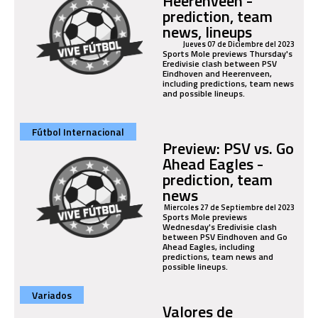
Heerenveen -
prediction, team
news, lineups
Jueves 07 de Diciembre del 2023
Sports Mole previews Thursday's
Eredivisie clash between PSV
Eindhoven and Heerenveen,
including predictions, team news
and possible lineups.
Fútbol Internacional
Preview: PSV vs. Go
Ahead Eagles -
prediction, team
news
Miercoles 27 de Septiembre del 2023
Sports Mole previews
Wednesday's Eredivisie clash
between PSV Eindhoven and Go
Ahead Eagles, including
predictions, team news and
possible lineups.
Variados
Valores de