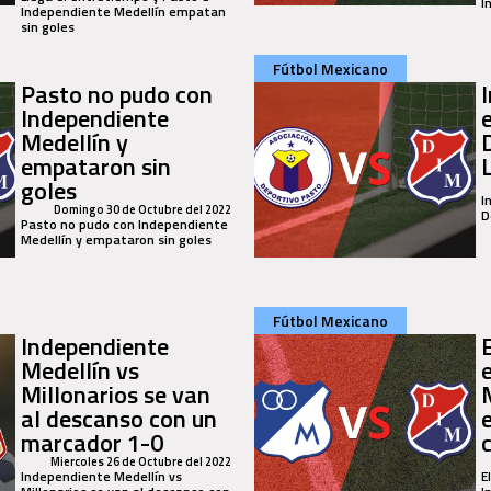
I
Independiente Medellín empatan
sin goles
Fútbol Mexicano
Pasto no pudo con
I
Independiente
Medellín y
empataron sin
goles
I
Domingo 30 de Octubre del 2022
D
Pasto no pudo con Independiente
Medellín y empataron sin goles
Fútbol Mexicano
Independiente
Medellín vs
Millonarios se van
al descanso con un
marcador 1-0
Miercoles 26 de Octubre del 2022
Independiente Medellín vs
E