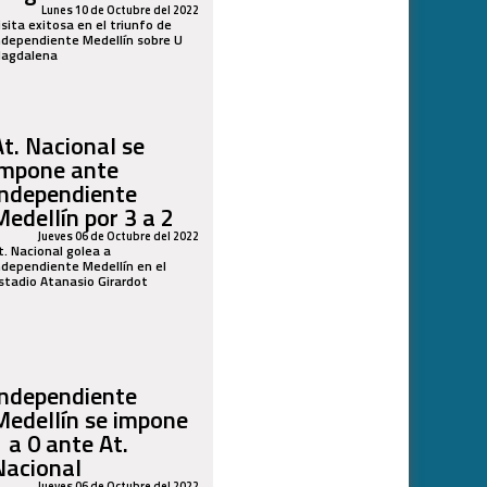
Lunes 10 de Octubre del 2022
isita exitosa en el triunfo de
ndependiente Medellín sobre U
agdalena
At. Nacional se
impone ante
Independiente
Medellín por 3 a 2
Jueves 06 de Octubre del 2022
t. Nacional golea a
ndependiente Medellín en el
stadio Atanasio Girardot
Independiente
Medellín se impone
1 a 0 ante At.
Nacional
Jueves 06 de Octubre del 2022