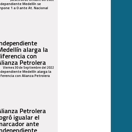
ndependiente Medellín se
mpone 1 a 0 ante At. Nacional
Independiente
Medellín alarga la
diferencia con
Alianza Petrolera
Viernes 30 de Septiembre del 2022
ndependiente Medellín alarga la
iferencia con Alianza Petrolera
Alianza Petrolera
ogró igualar el
marcador ante
Independiente