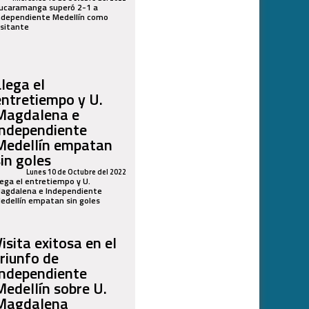
ucaramanga superó 2-1 a
ndependiente Medellín como
isitante
Llega el
entretiempo y U.
Magdalena e
Independiente
Medellín empatan
sin goles
Lunes 10 de Octubre del 2022
lega el entretiempo y U.
agdalena e Independiente
edellín empatan sin goles
isita exitosa en el
triunfo de
Independiente
Medellín sobre U.
Magdalena