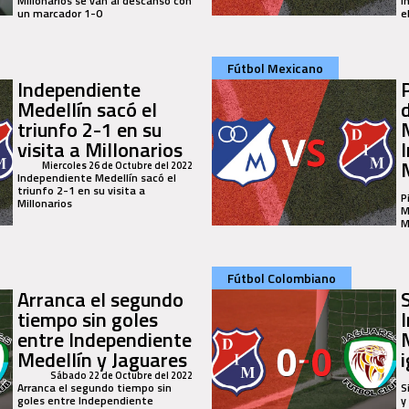
Millonarios se van al descanso con
I
un marcador 1-0
e
Fútbol Mexicano
Independiente
P
Medellín sacó el
triunfo 2-1 en su
visita a Millonarios
Miercoles 26 de Octubre del 2022
Independiente Medellín sacó el
triunfo 2-1 en su visita a
P
Millonarios
M
M
Fútbol Colombiano
Arranca el segundo
tiempo sin goles
entre Independiente
Medellín y Jaguares
Sábado 22 de Octubre del 2022
Arranca el segundo tiempo sin
S
goles entre Independiente
y