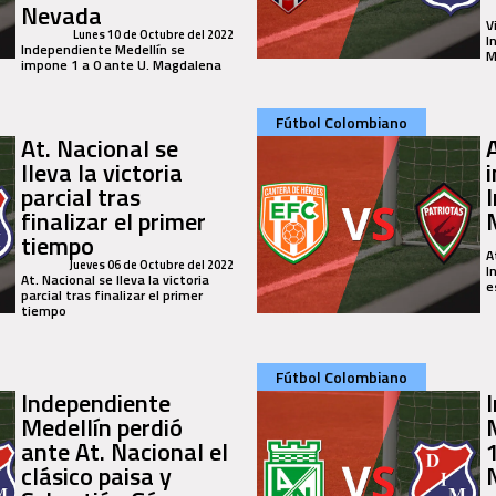
Nevada
V
Lunes 10 de Octubre del 2022
I
Independiente Medellín se
M
impone 1 a 0 ante U. Magdalena
Fútbol Colombiano
At. Nacional se
lleva la victoria
parcial tras
finalizar el primer
tiempo
A
Jueves 06 de Octubre del 2022
I
At. Nacional se lleva la victoria
e
parcial tras finalizar el primer
tiempo
Fútbol Colombiano
Independiente
Medellín perdió
ante At. Nacional el
clásico paisa y