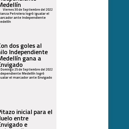
Medellín
Viernes 30 de Septiembre del 2022
lianza Petrolera logró igualar el
arcador ante Independiente
edellín
Con dos goles al
hilo Independiente
Medellín gana a
Envigado
Domingo 25 de Septiembre del 2022
ndependiente Medellín logró
gualar el marcador ante Envigado
itazo inicial para el
duelo entre
Envigado e