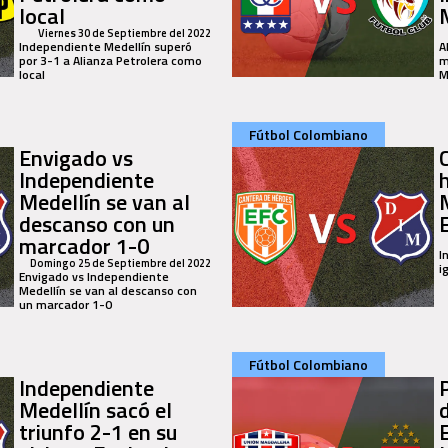
local
Viernes 30 de Septiembre del 2022
Independiente Medellín superó
A
por 3-1 a Alianza Petrolera como
m
local
M
Fútbol Colombiano
Envigado vs
Independiente
Medellín se van al
descanso con un
marcador 1-0
I
Domingo 25 de Septiembre del 2022
i
Envigado vs Independiente
Medellín se van al descanso con
un marcador 1-0
Fútbol Colombiano
Independiente
P
Medellín sacó el
triunfo 2-1 en su