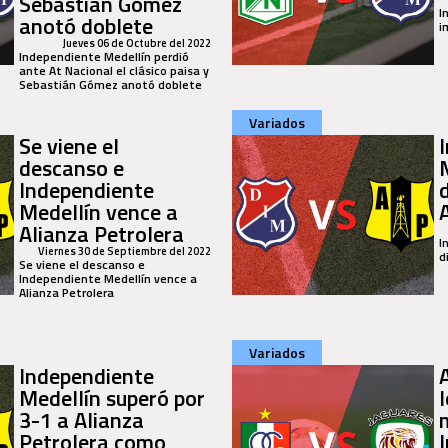
Sebastián Gómez
I
anotó doblete
i
Jueves 06 de Octubre del 2022
Independiente Medellín perdió
ante At Nacional el clásico paisa y
Sebastián Gómez anotó doblete
Variados
Se viene el
descanso e
Independiente
Medellín vence a
Alianza Petrolera
I
Viernes 30 de Septiembre del 2022
d
Se viene el descanso e
Independiente Medellín vence a
Alianza Petrolera
Variados
Independiente
Medellín superó por
l
3-1 a Alianza
Petrolera como