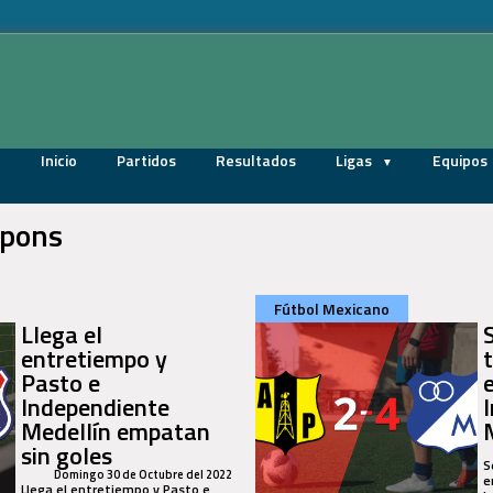
Inicio
Partidos
Resultados
Ligas
Equipos
 pons
Fútbol Mexicano
Llega el
entretiempo y
Pasto e
Independiente
Medellín empatan
sin goles
S
Domingo 30 de Octubre del 2022
e
Llega el entretiempo y Pasto e