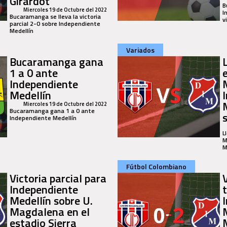
Girardot
B
Miercoles 19 de Octubre del 2022
I
Bucaramanga se lleva la victoria
v
parcial 2-0 sobre Independiente
Medellín
Variados
Bucaramanga gana
1 a 0 ante
Independiente
Medellín
Miercoles 19 de Octubre del 2022
Bucaramanga gana 1 a 0 ante
Independiente Medellín
L
M
M
Fútbol Colombiano
Victoria parcial para
V
Independiente
Medellín sobre U.
Magdalena en el
estadio Sierra