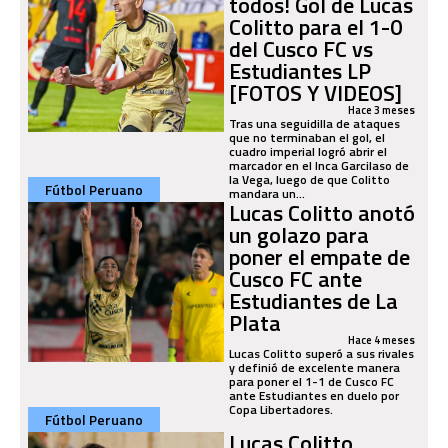
todos! Gol de Lucas
Colitto para el 1-0
del Cusco FC vs
Estudiantes LP
[FOTOS Y VIDEOS]
Hace 3 meses
Tras una seguidilla de ataques
que no terminaban el gol, el
cuadro imperial logró abrir el
marcador en el Inca Garcilaso de
la Vega, luego de que Colitto
Fútbol Peruano
mandara un...
Lucas Colitto anotó
un golazo para
poner el empate de
Cusco FC ante
Estudiantes de La
Plata
Hace 4 meses
Lucas Colitto superó a sus rivales
y definió de excelente manera
para poner el 1-1 de Cusco FC
ante Estudiantes en duelo por
Copa Libertadores.
Fútbol Peruano
Lucas Colitto,