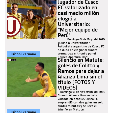
Jugador de Cusco
FC valorizado en
casi medio millón
elogió a
Universitario:
"Mejor equipo de
Perú"
Domingo 04 de Mayo del 2025
¿Guiño a Universitario?
Futbolista argentino de Cusco FC
no dudó en elogiar al cuadro
crema tras el triunfo por el
Fútbol Peruano
Torneo Apertura 2025.
Silencio en Matute:
goles de Colitto y
Ramos para dejar a
Alianza Lima sin el
título [FOTOS Y
VIDEOS]
Domingo 03 de Noviembre del 2024
Cuando Alianza Lima estaba
volcado en ataque, Cusco FC
sorprendió con dos goles en solo
cuatro minutos y se llevó el
triunfo en Matute.
Fútbol Peruano