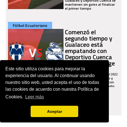
Gualaceo y Deportivo Cuenca se
mantienen sin goles al finalizar
el primer tiempo
Fútbol Ecuatoriano
Comenzó el
segundo tiempo y
Gualaceo está
empatando con
Deportivo Cuenca
en el estadio Jorge
Andrade Cantos
Este sitio utiliza cookies para mejorar la
Viernes 22 de Julio del 2022
experiencia del usuario. Al continuar usando
Comenzó el segundo tiempo y
Gualaceo está empatando con
nuestro sitio web, usted acepta el uso de todas
Deportivo Cuenca en el estadio
las cookies de acuerdo con nuestra Política de
Jorge Andrade Cantos
Cookies.
Leer más
Aceptar