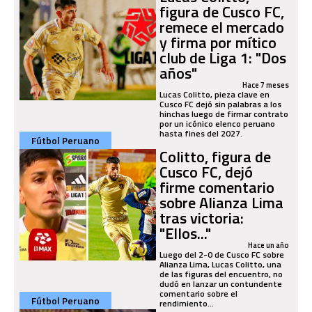
figura de Cusco FC,
remece el mercado
y firma por mítico
club de Liga 1: "Dos
años"
Hace 7 meses
Lucas Colitto, pieza clave en
Cusco FC dejó sin palabras a los
hinchas luego de firmar contrato
por un icónico elenco peruano
hasta fines del 2027.
Fútbol Peruano
Colitto, figura de
Cusco FC, dejó
firme comentario
sobre Alianza Lima
tras victoria:
"Ellos..."
Hace un año
Luego del 2-0 de Cusco FC sobre
Alianza Lima, Lucas Colitto, una
de las figuras del encuentro, no
dudó en lanzar un contundente
comentario sobre el
Fútbol Peruano
rendimiento...