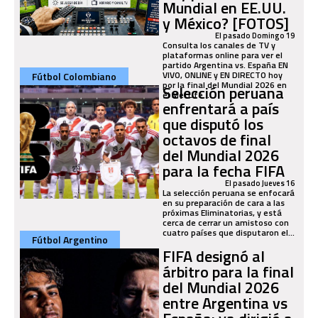
Mundial en EE.UU.
y México? [FOTOS]
El pasado Domingo 19
Consulta los canales de TV y
plataformas online para ver el
partido Argentina vs. España EN
VIVO, ONLINE y EN DIRECTO hoy
Fútbol Colombiano
por la final del Mundial 2026 en
Selección peruana
el MetLife...
enfrentará a país
que disputó los
octavos de final
del Mundial 2026
para la fecha FIFA
El pasado Jueves 16
La selección peruana se enfocará
en su preparación de cara a las
próximas Eliminatorias, y está
cerca de cerrar un amistoso con
cuatro países que disputaron el...
Fútbol Argentino
FIFA designó al
árbitro para la final
del Mundial 2026
entre Argentina vs