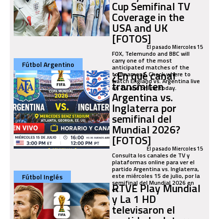
Cup Semifinal TV
Coverage in the
USA and UK
[FOTOS]
El pasado Miercoles 15
FOX, Telemundo and BBC will
carry one of the most
Fútbol Argentino
anticipated matches of the
¿En qué canal
tournament. Check where to
watch England vs. Argentina live
transmiten
on TV and online today.
Argentina vs.
Inglaterra por
semifinal del
Mundial 2026?
[FOTOS]
El pasado Miercoles 15
Consulta los canales de TV y
plataformas online para ver el
partido Argentina vs. Inglaterra,
este miércoles 15 de julio, por la
Fútbol Inglés
semifinal del Mundial 2026 en
RTVE Play Mundial
el...
y La 1 HD
televisaron el