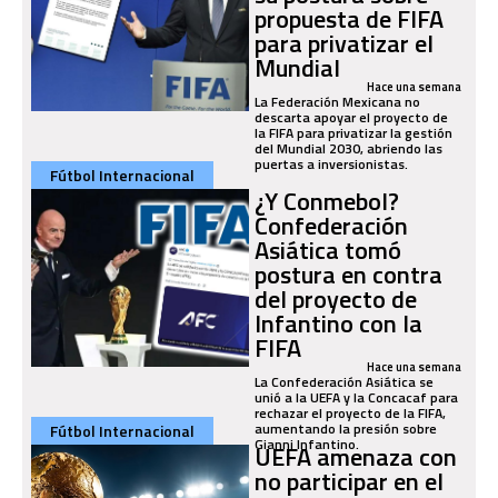
propuesta de FIFA
para privatizar el
Mundial
Hace una semana
La Federación Mexicana no
descarta apoyar el proyecto de
la FIFA para privatizar la gestión
del Mundial 2030, abriendo las
puertas a inversionistas.
Fútbol Internacional
¿Y Conmebol?
Confederación
Asiática tomó
postura en contra
del proyecto de
Infantino con la
FIFA
Hace una semana
La Confederación Asiática se
unió a la UEFA y la Concacaf para
rechazar el proyecto de la FIFA,
aumentando la presión sobre
Fútbol Internacional
Gianni Infantino.
UEFA amenaza con
no participar en el