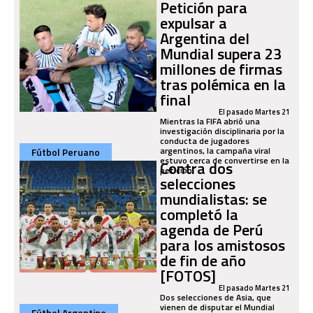
Petición para
expulsar a
Argentina del
Mundial supera 23
millones de firmas
tras polémica en la
final
El pasado Martes 21
Mientras la FIFA abrió una
investigación disciplinaria por la
conducta de jugadores
argentinos, la campaña viral
Fútbol Peruano
estuvo cerca de convertirse en la
Contra dos
petición
selecciones
mundialistas: se
completó la
agenda de Perú
para los amistosos
de fin de año
[FOTOS]
El pasado Martes 21
Dos selecciones de Asia, que
vienen de disputar el Mundial
Fútbol Argentino