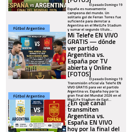
El pasado Domingo 19
España es nuevamente
campeona del mundo. Un
solitario gol de Ferran Torres fue
suficiente para derrotar a
Argentina en el MetLife Stadium
Fútbol Argentino
y sumar el segundo título...
Mi Telefe EN VIVO
GRATIS — dónde
ver partido
Argentina vs.
España por TV
abierta y Online
[FOTOS]
El pasado Domingo 19
Transmisión oficial vía Telefe EN
VIVO GRATIS para ver el partido
Argentina vs. España hoy por la
gran final del Mundial 2026 en el
Fútbol Argentino
MetLife Stadium de East...
¿En qué canal
transmiten
Argentina vs.
España EN VIVO
hoy por la final del