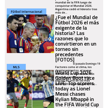
mundial de la FIFA luego de
conquistar el Mundial 2026.
Argentina cedió el liderato tras
Fútbol Internacional
más de...
¿Fue el Mundial de
Fútbol 2026 el más
exigente de la
historia? Las
razones que lo
convirtieron en un
torneo sin
precedentes
[FOTOS]
El pasado Domingo 19
MLS
Factores como el clima, los
desplazamientos, el nuevo
World Cup 2026
formato y un calendario más
Golden Boot race
extenso convirtieron esta
edición en una de las más
LIVE: Top scorers
desafiantes para jugadores y...
today as Lionel
Messi chases
Kylian Mbappé in
the FIFA World Cup