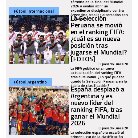
término de la final del Mundial
2026 y evalúa abrir un
expediente disciplinario contra
Fútbol Internacional
Argentina tras los altercados con
La Selección
jugadores de...
Peruana se movió
en el ranking FIFA:
¿cuál es su nueva
posición tras
jugarse el Mundial?
[FOTOS]
El pasado Lunes 20
La FIFA publicó una nueva
actualización del ranking FIFA
tras el Mundial. ¿En qué puesto
quedó la Selección Peruana en la
Fútbol Argentino
tabla de clasificación?
España desplazó a
Argentina y es
nuevo líder del
ranking FIFA, tras
ganar el Mundial
2026
El pasado Lunes 20
La selección española escaló al
primer lugar de la clasificación