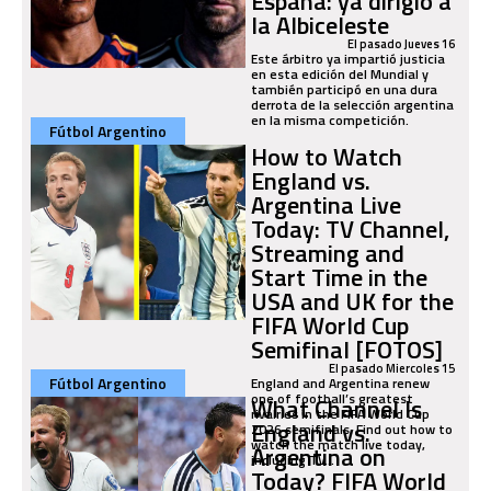
España: ya dirigió a
la Albiceleste
El pasado Jueves 16
Este árbitro ya impartió justicia
en esta edición del Mundial y
también participó en una dura
derrota de la selección argentina
en la misma competición.
Fútbol Argentino
How to Watch
England vs.
Argentina Live
Today: TV Channel,
Streaming and
Start Time in the
USA and UK for the
FIFA World Cup
Semifinal [FOTOS]
El pasado Miercoles 15
Fútbol Argentino
England and Argentina renew
one of football’s greatest
What Channel Is
rivalries in the FIFA World Cup
England vs.
2026 semifinals. Find out how to
watch the match live today,
Argentina on
including TV...
Today? FIFA World