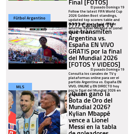
Final [FOTOS]
El pasado Domingo 19
Follow the latest FIFA World Cup
2026 Golden Boot standings,
Fútbol Argentino
updated top scorers table and
???? Canales TV
every goal that could decide
whether Kylian Mbappé or Lionel
que transmiten
Messi finishes...
Argentina vs.
España EN VIVO
GRATIS por la final
del Mundial 2026
[FOTOS Y VIDEOS]
El pasado Domingo 19
Consulta los canales de TV y
plataformas online para ver el
partido Argentina vs. España EN
VIVO, ONLINE y EN DIRECTO hoy
MLS
por la final del Mundial 2026 en
¿Quién ganó la
el MetLife...
Bota de Oro del
Mundial 2026?
Kylian Mbappé
vence a Lionel
Messi en la tabla
de goleadores