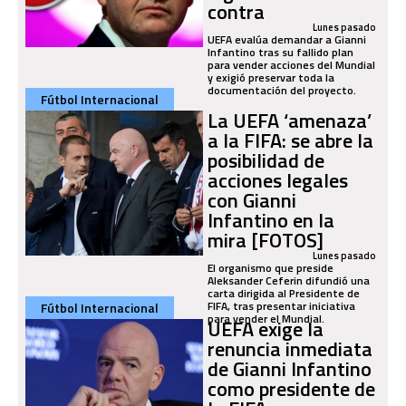
contra
Lunes pasado
UEFA evalúa demandar a Gianni
Infantino tras su fallido plan
para vender acciones del Mundial
y exigió preservar toda la
documentación del proyecto.
Fútbol Internacional
La UEFA ‘amenaza’
a la FIFA: se abre la
posibilidad de
acciones legales
con Gianni
Infantino en la
mira [FOTOS]
Lunes pasado
El organismo que preside
Aleksander Ceferin difundió una
carta dirigida al Presidente de
FIFA, tras presentar iniciativa
Fútbol Internacional
para vender el Mundial.
UEFA exige la
renuncia inmediata
de Gianni Infantino
como presidente de