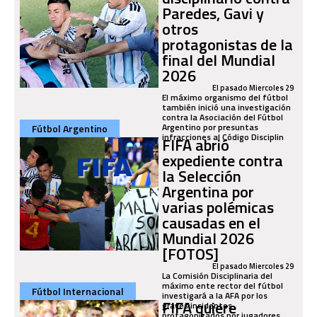
Paredes, Gavi y
otros
protagonistas de la
final del Mundial
2026
El pasado Miercoles 29
El máximo organismo del fútbol
también inició una investigación
contra la Asociación del Fútbol
Argentino por presuntas
Fútbol Argentino
infracciones al Código Disciplin
FIFA abrió
expediente contra
la Selección
Argentina por
varias polémicas
causadas en el
Mundial 2026
[FOTOS]
El pasado Miercoles 29
La Comisión Disciplinaria del
máximo ente rector del fútbol
Fútbol Internacional
investigará a la AFA por los
FIFA quiere
graves incidentes
protagonizados por jugadores,