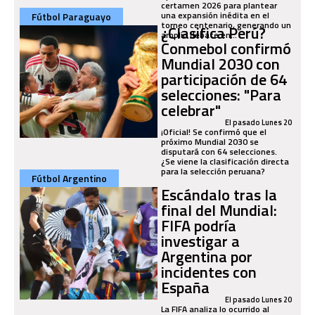
certamen 2026 para plantear
una expansión inédita en el
Fútbol Paraguayo
torneo centenario, generando un
¿Clasifica Perú?
amplio debate en...
Conmebol confirmó
Mundial 2030 con
participación de 64
selecciones: "Para
celebrar"
El pasado Lunes 20
¡Oficial! Se confirmó que el
próximo Mundial 2030 se
disputará con 64 selecciones.
¿Se viene la clasificación directa
para la selección peruana?
Fútbol Argentino
Escándalo tras la
final del Mundial:
FIFA podría
investigar a
Argentina por
incidentes con
España
El pasado Lunes 20
La FIFA analiza lo ocurrido al