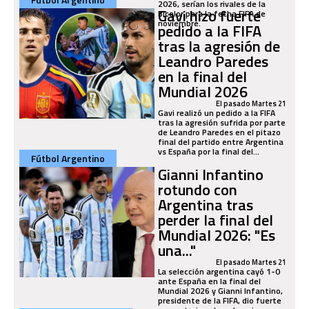
2026, serían los rivales de la
Gavi hizo fuerte
Bicolor para la fecha FIFA de
noviembre.
pedido a la FIFA
tras la agresión de
Leandro Paredes
en la final del
Mundial 2026
El pasado Martes 21
Gavi realizó un pedido a la FIFA
tras la agresión sufrida por parte
de Leandro Paredes en el pitazo
final del partido entre Argentina
vs España por la final del...
Fútbol Argentino
Gianni Infantino
rotundo con
Argentina tras
perder la final del
Mundial 2026: "Es
una..."
El pasado Martes 21
La selección argentina cayó 1-0
ante España en la final del
Mundial 2026 y Gianni Infantino,
presidente de la FIFA, dio fuerte