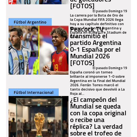
[FOTOS]
El pasado Domingo 19
La carrera por la Bota de Oro de
la Copa Mundial FIFA 2026 llega
Fútbol Argentino
hoy a su capítulo definitivo con
Peacock TV
la gran final entre Argentina y
España en el MetLife Stadium de
transmitió el
East...
partido Argentina
0-1 España por el
Mundial 2026
[FOTOS]
El pasado Domingo 19
España coronó un torneo
brillante al imponerse 1-0 sobre
Argentina en la final del Mundial
2026. Ferrán Torres marcó el
tanto decisivo que devolvió a La
Fútbol Internacional
Roja al...
¿El campeón del
Mundial se queda
con la copa original
o recibe una
réplica? La verdad
sobre el trofeo de