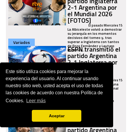
partido Inglaterra
2-1 Argentina por
el Mundial 2026
[FOTOS]
El pasado Miercoles 15
La Albiceleste volvió a demostrar
su jerarquía en los momentos
decisivos del torneo y, tras
superar a Inglaterra con tantos
Variados
de Enzo Fernández y Lautaro
ESPN transmitió el
Martínez,...
partido Argentina
2-1 Inglaterra por
el Mundial 2026
Este sitio utiliza cookies para mejorar la
[FOTOS]
experiencia del usuario. Al continuar usando
El pasado Miercoles 15
Con carácter, experiencia y una
nuestro sitio web, usted acepta el uso de todas
reacción letal en el tramo final
del encuentro, la selección
las cookies de acuerdo con nuestra Política de
argentina derrotó 2-1 a
Inglaterra y avanzó a la gran
Cookies.
Leer más
final del Mundial...
Fútbol Argentino
TV Pública
Aceptar
transmitió el
partido Argentina