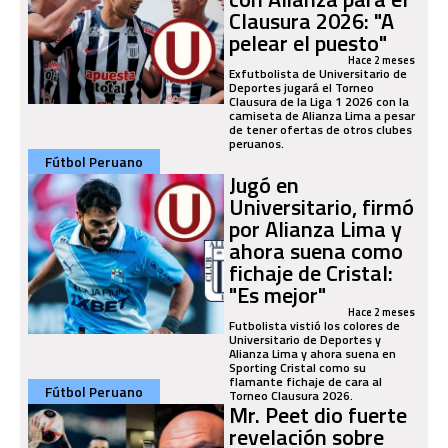
Clausura 2026: "A
pelear el puesto"
Hace 2 meses
Exfutbolista de Universitario de
Deportes jugará el Torneo
Clausura de la Liga 1 2026 con la
camiseta de Alianza Lima a pesar
de tener ofertas de otros clubes
peruanos.
Fútbol Peruano
Jugó en
Universitario, firmó
por Alianza Lima y
ahora suena como
fichaje de Cristal:
"Es mejor"
Hace 2 meses
Futbolista vistió los colores de
Universitario de Deportes y
Alianza Lima y ahora suena en
Sporting Cristal como su
flamante fichaje de cara al
Fútbol Peruano
Torneo Clausura 2026.
Mr. Peet dio fuerte
revelación sobre