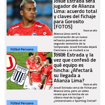
Josué Estrada será
jugador de Alianza
Lima: acuerdo total
y claves del fichaje
para Gorosito
[FOTOS]
Hace un año
Alianza Lima cerró la
contratación de un nuevo
refuerzo pensando en el
segundo semestre de la
temporada: Josué Estrada dejará
Fútbol Peruano
Cienciano y se mudará a La
Josué Estrada y la
Victoria.
vez que confesó de
qué equipo es
hincha: ¿Afectará
su llegada a
Alianza Lima?
Hace un año
Josué Estrada cerca de fichar por
Alianza Lima, pero un video
revela que es hincha de un
clásico rival de la Liga 1
¿Universitario o Sporting Cristal?
Fútbol Peruano