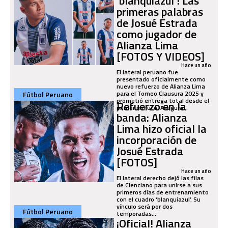
‘blanquiazul’! Las
primeras palabras
de Josué Estrada
como jugador de
Alianza Lima
[FOTOS Y VIDEOS]
Hace un año
El lateral peruano fue
presentado oficialmente como
nuevo refuerzo de Alianza Lima
para el Torneo Clausura 2025 y
Fútbol Peruano
prometió entrega total desde el
Refuerzo en la
primer minuto. Asegura...
banda: Alianza
Lima hizo oficial la
incorporación de
Josué Estrada
[FOTOS]
Hace un año
El lateral derecho dejó las filas
de Cienciano para unirse a sus
primeros días de entrenamiento
con el cuadro ‘blanquiazul’. Su
vínculo será por dos
Fútbol Peruano
temporadas...
¡Oficial! Alianza