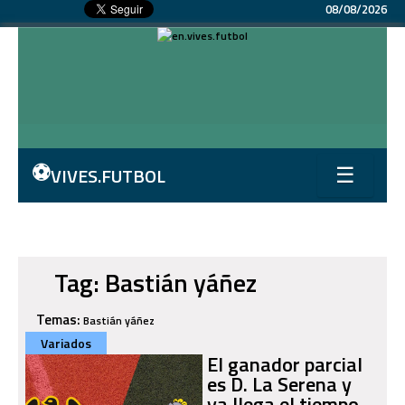
08/08/2026
⚽
VIVES.FUTBOL
☰
Tag: Bastián yáñez
Temas:
Bastián yáñez
Variados
El ganador parcial
es D. La Serena y
ya llega el tiempo