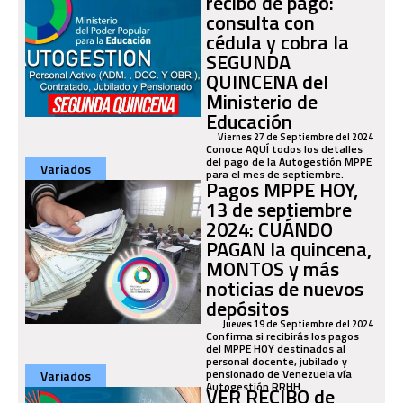
recibo de pago:
consulta con
cédula y cobra la
SEGUNDA
QUINCENA del
Ministerio de
Educación
Viernes 27 de Septiembre del 2024
Conoce AQUÍ todos los detalles
del pago de la Autogestión MPPE
Variados
para el mes de septiembre.
Pagos MPPE HOY,
13 de septiembre
2024: CUÁNDO
PAGAN la quincena,
MONTOS y más
noticias de nuevos
depósitos
Jueves 19 de Septiembre del 2024
Confirma si recibirás los pagos
del MPPE HOY destinados al
personal docente, jubilado y
pensionado de Venezuela vía
Variados
Autogestión RRHH.
VER RECIBO de