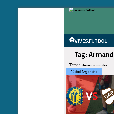
⚽
VIVES.FUTBOL
Tag: Arman
Temas:
Armando méndez
Fútbol Argentino