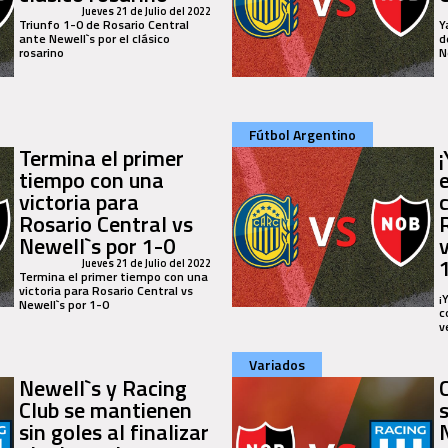
Jueves 21 de Julio del 2022
Triunfo 1-0 de Rosario Central
Y
ante Newell`s por el clásico
d
rosarino
N
Fútbol Argentino
Termina el primer
¡
tiempo con una
victoria para
Rosario Central vs
Newell`s por 1-0
Jueves 21 de Julio del 2022
Termina el primer tiempo con una
victoria para Rosario Central vs
¡
Newell`s por 1-0
c
v
Variados
Newell`s y Racing
Club se mantienen
sin goles al finalizar