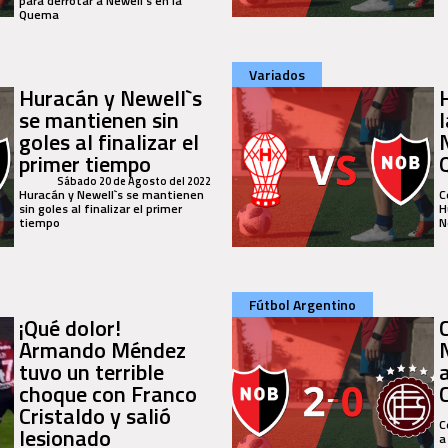
para derrotar a Newell`s en la
Quema
Variados
Huracán y Newell`s
se mantienen sin
goles al finalizar el
primer tiempo
Sábado 20 de Agosto del 2022
Huracán y Newell`s se mantienen
C
sin goles al finalizar el primer
H
tiempo
N
Fútbol Argentino
¡Qué dolor!
Armando Méndez
tuvo un terrible
choque con Franco
Cristaldo y salió
C
lesionado
a