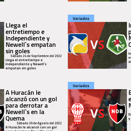
Variados
Llega el
entretiempo e
Independiente y
Newell`s empatan
sin goles
I
Sábado 24 de Septiembre del 2022
m
Llega el entretiempo e
d
Independiente y Newell`s
empatan sin goles
Variados
A Huracán le
alcanzó con un gol
para derrotar a
Newell`s en la
E
Quema
y
Sábado 20 de Agosto del 2022
A Huracán le alcanzó con un gol