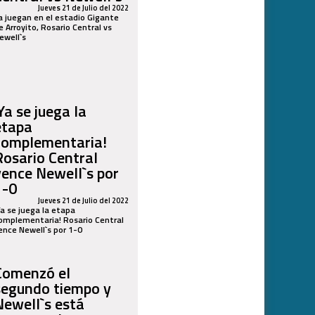
Jueves 21 de Julio del 2022
a juegan en el estadio Gigante
e Arroyito, Rosario Central vs
ewell`s
Ya se juega la
etapa
complementaria!
Rosario Central
vence Newell`s por
1-0
Jueves 21 de Julio del 2022
Ya se juega la etapa
omplementaria! Rosario Central
ence Newell`s por 1-0
Comenzó el
segundo tiempo y
Newell`s está