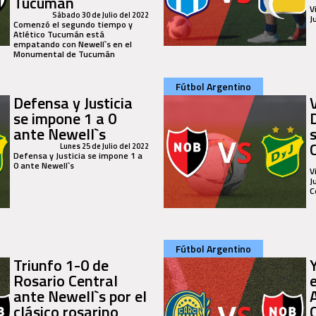
Tucumán
V
Sábado 30 de Julio del 2022
J
Comenzó el segundo tiempo y
Atlético Tucumán está
empatando con Newell`s en el
Monumental de Tucumán
Fútbol Argentino
Defensa y Justicia
se impone 1 a 0
ante Newell`s
Lunes 25 de Julio del 2022
Defensa y Justicia se impone 1 a
0 ante Newell`s
V
J
C
Fútbol Argentino
Triunfo 1-0 de
Rosario Central
ante Newell`s por el
clásico rosarino