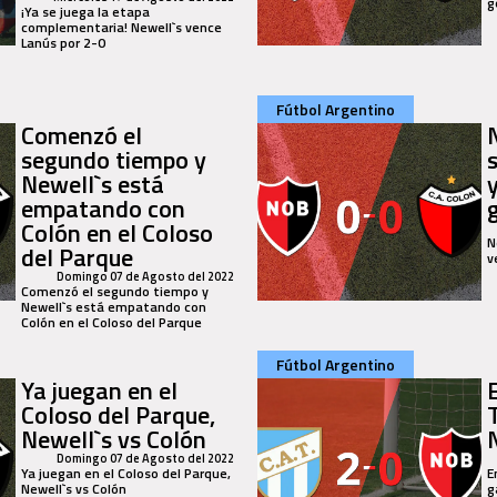
g
¡Ya se juega la etapa
complementaria! Newell`s vence
Lanús por 2-0
Fútbol Argentino
Comenzó el
segundo tiempo y
Newell`s está
empatando con
Colón en el Coloso
N
del Parque
v
Domingo 07 de Agosto del 2022
Comenzó el segundo tiempo y
Newell`s está empatando con
Colón en el Coloso del Parque
Fútbol Argentino
Ya juegan en el
Coloso del Parque,
Newell`s vs Colón
Domingo 07 de Agosto del 2022
Ya juegan en el Coloso del Parque,
E
Newell`s vs Colón
g