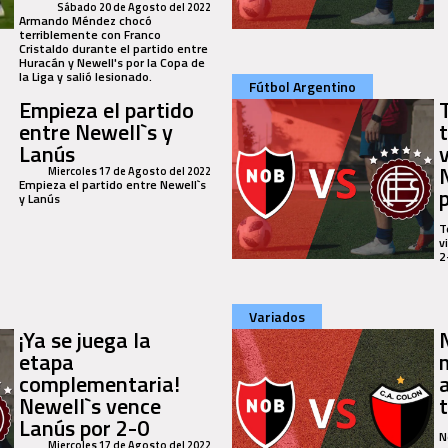
Sábado 20 de Agosto del 2022
Armando Méndez chocó
terriblemente con Franco
Cristaldo durante el partido entre
Huracán y Newell's por la Copa de
la Liga y salió lesionado.
Fútbol Argentino
Empieza el partido
entre Newell`s y
Lanús
Miercoles 17 de Agosto del 2022
Empieza el partido entre Newell`s
y Lanús
T
v
2
Variados
¡Ya se juega la
etapa
complementaria!
a
Newell`s vence
Lanús por 2-0
N
Miercoles 17 de Agosto del 2022