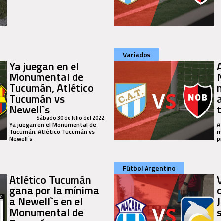
Variados
Ya juegan en el
Monumental de
Tucumán, Atlético
Tucumán vs
a
Newell`s
Sábado 30 de Julio del 2022
Ya juegan en el Monumental de
A
Tucumán, Atlético Tucumán vs
m
Newell`s
p
Fútbol Argentino
Atlético Tucumán
gana por la mínima
a Newell`s en el
J
Monumental de