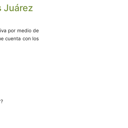
s Juárez
siva por medio de
ue cuenta con los
??