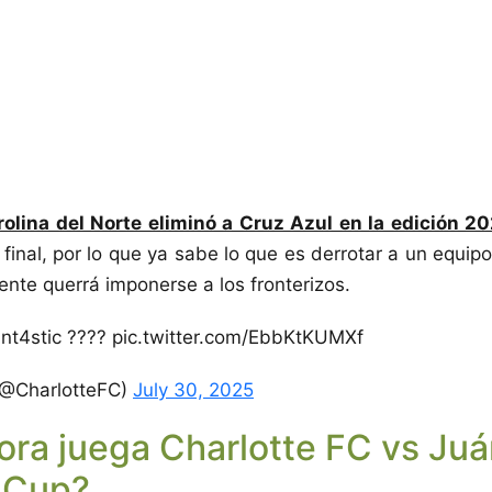
rolina del Norte eliminó a Cruz Azul en la edición 2
final, por lo que ya sabe lo que es derrotar a un equipo
nte querrá imponerse a los fronterizos.
ant4stic ???? pic.twitter.com/EbbKtKUMXf
(@CharlotteFC)
July 30, 2025
ora juega Charlotte FC vs Juá
 Cup?