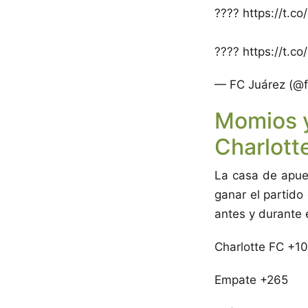
????️ https://t.
???? https://t.
— FC Juárez (@fc
Momios y
Charlott
La casa de apues
ganar el partid
antes y durante 
Charlotte FC +1
Empate +265