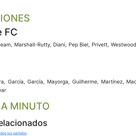
CIONES
e FC
Ream, Marshall-Rutty, Diani, Pep Biel, Privett, Westwoo
a, García, García, Mayorga, Guilherme, Martínez, Mad
var
 A MINUTO
relacionados
dos los partidos