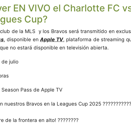
er EN VIVO el Charlotte FC v
agues Cup?
l club de la MLS y los Bravos será transmitido en exclu
ss
, disponible en
Apple TV
, plataforma de streaming q
 que no estará disponible en televisión abierta.
 de julio
horas
 Season Pass de Apple TV
n nuestros Bravos en la Leagues Cup 2025 ??????????
e de la frontera en alto! ????????