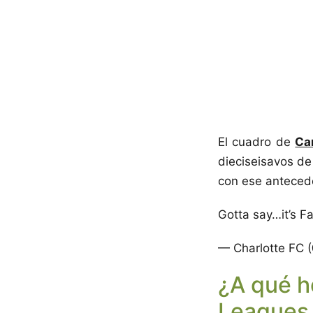
El cuadro de
Ca
dieciseisavos de 
con ese antecede
Gotta say…it’s F
— Charlotte FC 
¿A qué h
Leagues