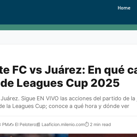
Home
te FC vs Juárez: En qué c
o de Leagues Cup 2025
Juárez. Sigue EN VIVO las acciones del partido de la 
de la Leagues Cup; conoce a qué hora y dónde ver
8 PM
✍️
El Pelotero
📰
Laaficion.milenio.com
⏱️
2 min read