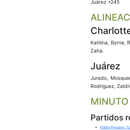
Juárez +245
ALINEA
Charlott
Kahlina, Byrne, 
Zaha.
Juárez
Jurado, Mosquer
Rodríguez, Zaldí
MINUTO
Partidos 
Fútbol Peruano: To