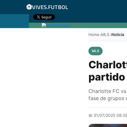
⚽
VIVES.FUTBOL
Home
MLS
Noticia
›
›
MLS
Charlot
partid
Charlotte FC vs 
fase de grupos 
📅
31/07/2025 08:3