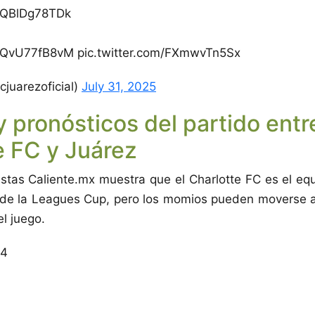
co/QBlDg78TDk
co/QvU77fB8vM pic.twitter.com/FXmwvTn5Sx
juarezoficial)
July 31, 2025
 pronósticos del partido entr
e FC y Juárez
tas Caliente.mx muestra que el Charlotte FC es el equ
o de la Leagues Cup, pero los momios pueden moverse a
el juego.
04