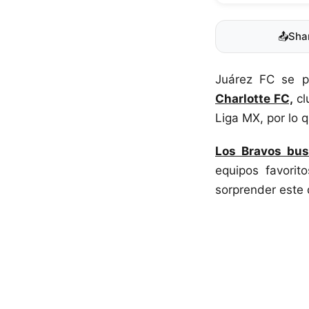
📤
Sha
Juárez FC se p
Charlotte FC,
cl
Liga MX, por lo 
Los Bravos bus
equipos favorit
sorprender este 