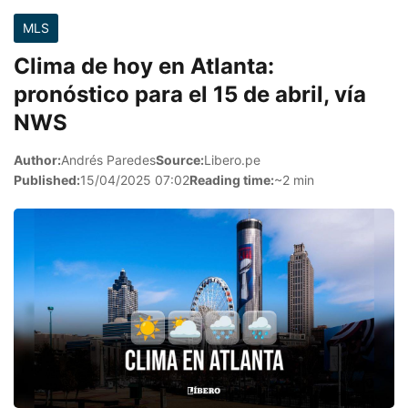
MLS
Clima de hoy en Atlanta:
pronóstico para el 15 de abril, vía
NWS
Author:
Andrés Paredes
Source:
Libero.pe
Published:
15/04/2025 07:02
Reading time:
~2 min