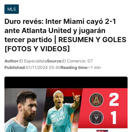
MLS
Duro revés: Inter Miami cayó 2-1
ante Atlanta United y jugarán
tercer partido | RESUMEN Y GOLES
[FOTOS Y VIDEOS]
Author:
El Especialista
Source:
El Comercio: DT
Published:
01/11/2024 05:40
Reading time:
~1 min