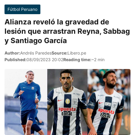
Fútbol Peruano
Alianza reveló la gravedad de
lesión que arrastran Reyna, Sabbag
y Santiago García
Author:
Andrés Paredes
Source:
Libero.pe
Published:
08/09/2023 20:02
Reading time:
~2 min