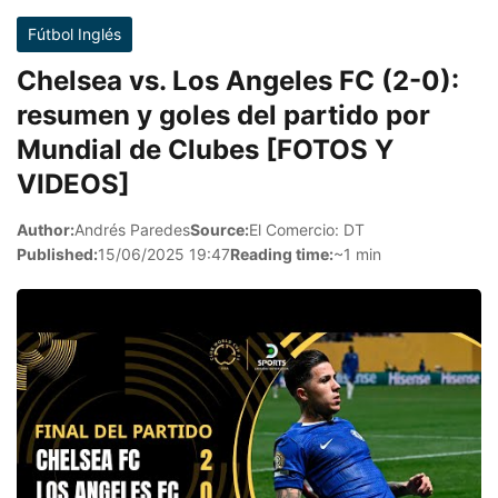
Fútbol Inglés
Chelsea vs. Los Angeles FC (2-0):
resumen y goles del partido por
Mundial de Clubes [FOTOS Y
VIDEOS]
Author:
Andrés Paredes
Source:
El Comercio: DT
Published:
15/06/2025 19:47
Reading time:
~1 min