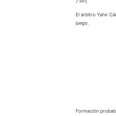
7 PP).
El árbitro Yahir C
juego.
Formación probab