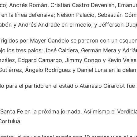
rco; Andrés Román, Cristian Castro Devenish, Emanue
en la línea defensiva; Nelson Palacio, Sebastián Gó
abón y Andrés Andrade en el medio; y Jéfferson Duqu
 dirigidos por Mayer Candelo se pararon con un esqu
jo los tres palos; José Caldera, Germán Mera y Adriá
zález, Edgard Camargo, Jimmy Congo y Kevin Velasc
Gutiérrez, Ángelo Rodríguez y Daniel Luna en la delan
do para el partido en el estadio Atanasio Girardot fu
a Santa Fe en la próxima jornada. Así mismo el Verdib
Cortuluá.