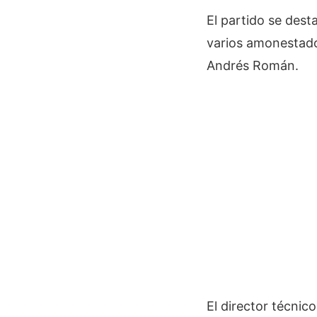
El partido se dest
varios amonestados
Andrés Román.
El director técnic