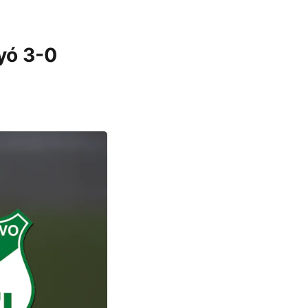
yó 3-0