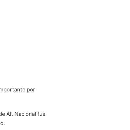
 importante por
de At. Nacional fue
ro.