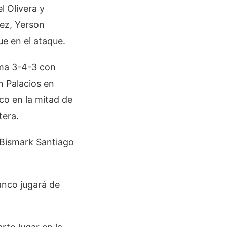
l Olivera y
mez, Yerson
e en el ataque.
ema 3-4-3 con
n Palacios en
o en la mitad de
tera.
e Bismark Santiago
lanco jugará de