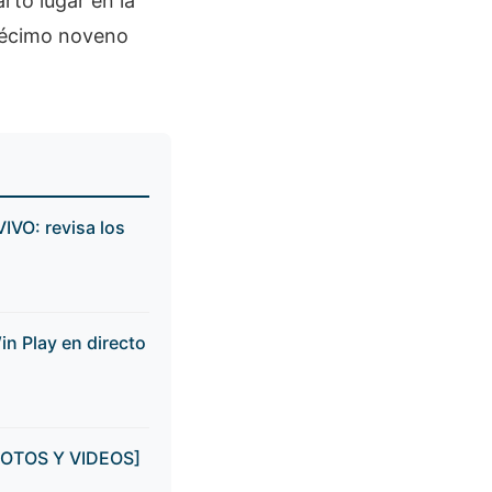
rto lugar en la
 décimo noveno
IVO: revisa los
in Play en directo
 [FOTOS Y VIDEOS]