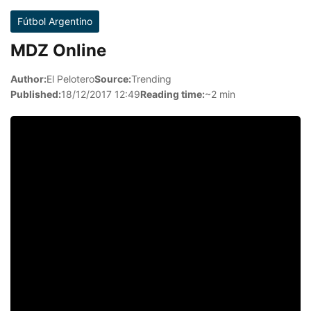
Fútbol Argentino
MDZ Online
Author:
El Pelotero
Source:
Trending
Published:
18/12/2017 12:49
Reading time:
~2 min