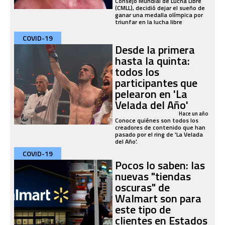
Consejo Mundial de Lucha Libre
(CMLL), decidió dejar el sueño de
ganar una medalla olímpica por
triunfar en la lucha libre
COVID-19
Desde la primera
hasta la quinta:
todos los
participantes que
pelearon en 'La
Velada del Año'
Hace un año
Conoce quiénes son todos los
creadores de contenido que han
pasado por el ring de 'La Velada
del Año'.
COVID-19
Pocos lo saben: las
nuevas "tiendas
oscuras" de
Walmart son para
este tipo de
clientes en Estados