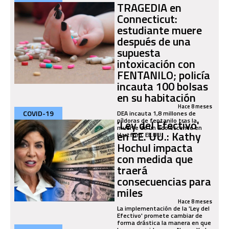
TRAGEDIA en
Connecticut:
estudiante muere
después de una
supuesta
intoxicación con
FENTANILO; policía
incauta 100 bolsas
en su habitación
Hace 8 meses
COVID-19
DEA incauta 1,8 millones de
píldoras de fentanilo tras la
'Ley del Efectivo'
muerte de un adolescente en
en EE. UU.: Kathy
Hartford, EE.UU.
Hochul impacta
con medida que
traerá
consecuencias para
miles
Hace 8 meses
La implementación de la 'Ley del
Efectivo' promete cambiar de
forma drástica la manera en que