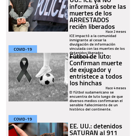
informará sobre las
muertes de los
ARRESTADOS
recién liberados
Hace 2 meses
ICE impactó a la comunidad
inmigrante al cesar la
divulgación de información
vinculada con las muertes de los
COVID-19
detenidos liberados
Fútbol de luto:
recientemente.
Confirman muerte
de exjugador y
entristece a todos
los hinchas
Hace 4 meses
El fútbol sudamericano se
encuentra de luto luego de que
diversos medios confirmaran el
sensible fallecimiento de un
histórico del continente.
COVID-19
EE. UU.: detenidos
SATURAN al 911