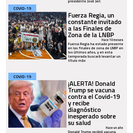
presidente José Jerí.
COVID-19
Fuerza Regia, un
constante invitado
a las Finales de
Zona de la LNBP
Hace 10 meses
Fuerza Regia ha estado presente
en las finales de zona de LNBP en
los últimos años, y en esta
temporada buscará levantar un
título más
COVID-19
¡ALERTA! Donald
Trump se vacuna
contra el Covid-19
y recibe
diagnóstico
inesperado sobre
su salud
Hace un año
Donald Trump recibió vacuna