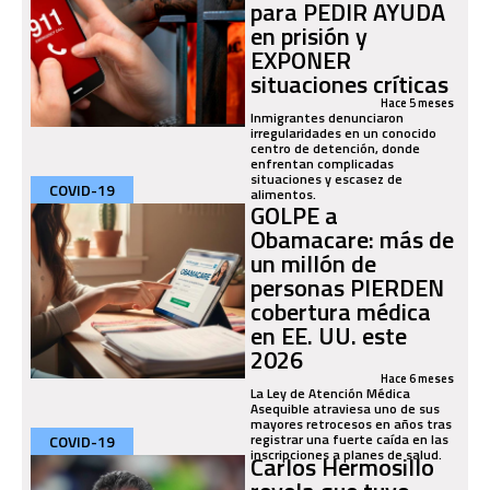
para PEDIR AYUDA
en prisión y
EXPONER
situaciones críticas
Hace 5 meses
Inmigrantes denunciaron
irregularidades en un conocido
centro de detención, donde
enfrentan complicadas
situaciones y escasez de
COVID-19
alimentos.
GOLPE a
Obamacare: más de
un millón de
personas PIERDEN
cobertura médica
en EE. UU. este
2026
Hace 6 meses
La Ley de Atención Médica
Asequible atraviesa uno de sus
mayores retrocesos en años tras
registrar una fuerte caída en las
COVID-19
inscripciones a planes de salud.
Carlos Hermosillo