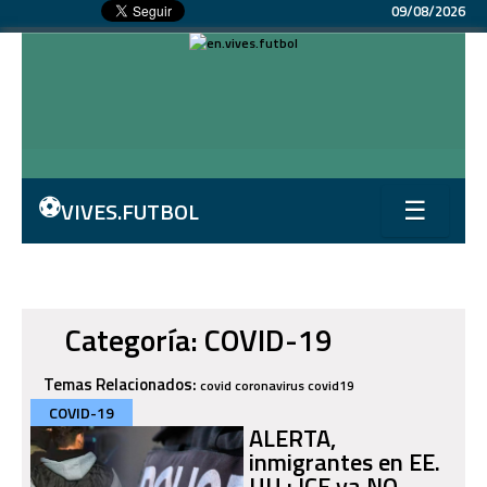
09/08/2026
⚽
VIVES.FUTBOL
☰
Categoría: COVID-19
Temas Relacionados:
covid
coronavirus
covid19
COVID-19
ALERTA,
inmigrantes en EE.
UU.: ICE ya NO