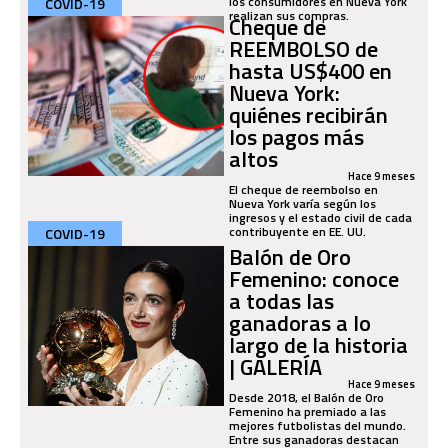
los consumidores en Nueva York
COVID-19
realizan sus compras.
Cheque de
REEMBOLSO de
hasta US$400 en
Nueva York:
quiénes recibirán
los pagos más
altos
Hace 9 meses
El cheque de reembolso en
Nueva York varía según los
ingresos y el estado civil de cada
contribuyente en EE. UU.
COVID-19
Balón de Oro
Femenino: conoce
a todas las
ganadoras a lo
largo de la historia
| GALERÍA
Hace 9 meses
Desde 2018, el Balón de Oro
Femenino ha premiado a las
mejores futbolistas del mundo.
Entre sus ganadoras destacan