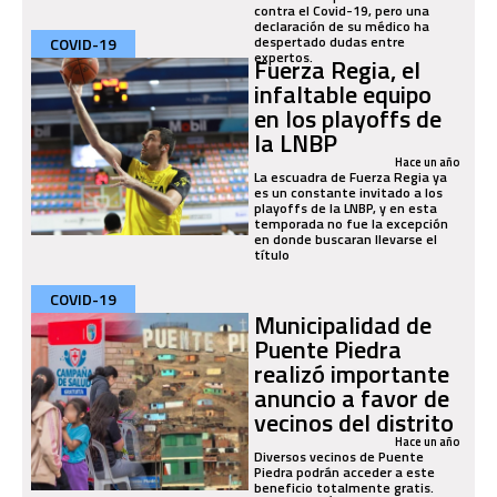
contra el Covid-19, pero una
declaración de su médico ha
despertado dudas entre
COVID-19
expertos.
Fuerza Regia, el
infaltable equipo
en los playoffs de
la LNBP
Hace un año
La escuadra de Fuerza Regia ya
es un constante invitado a los
playoffs de la LNBP, y en esta
temporada no fue la excepción
en donde buscaran llevarse el
título
COVID-19
Municipalidad de
Puente Piedra
realizó importante
anuncio a favor de
vecinos del distrito
Hace un año
Diversos vecinos de Puente
Piedra podrán acceder a este
beneficio totalmente gratis.