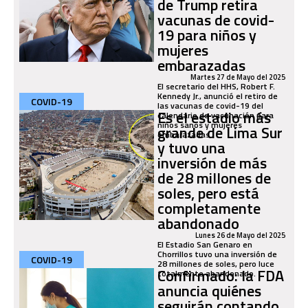
de Trump retira
vacunas de covid-
19 para niños y
mujeres
embarazadas
Martes 27 de Mayo del 2025
El secretario del HHS, Robert F.
Kennedy Jr., anunció el retiro de
COVID-19
las vacunas de covid-19 del
Es el estadio más
calendario de vacunación para
niños sanos y mujeres
grande de Lima Sur
embarazadas.
y tuvo una
inversión de más
de 28 millones de
soles, pero está
completamente
abandonado
Lunes 26 de Mayo del 2025
El Estadio San Genaro en
Chorrillos tuvo una inversión de
COVID-19
28 millones de soles, pero luce
Confirmado: la FDA
totalmente abandonado.
anuncia quiénes
seguirán contando