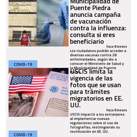
Municipalidad de
Puente Piedra
anuncia campaña
de vacunación
contra la influenza:
consulta si eres
beneficiario
Hace 8 meses
Los ciudadanos podrán acceder a
diversas vacunas contra 28
enfermedades, según dio a
conocer el Ministerio de Salud y
COVID-19
la Municipalidad de Puente
USCIS limita la
Piedra.
vigencia de las
fotos que se usan
para trámites
migratorios en EE.
UU.
Hace 8 meses
USCIS impactó a los extranjeros
al implementar nuevas
regulaciones sobre el uso de
fotografías, restringiendo su
reutilización en EE. UU.
COVID-19