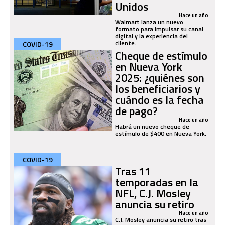
Unidos
Hace un año
Walmart lanza un nuevo
formato para impulsar su canal
digital y la experiencia del
cliente.
COVID-19
Cheque de estímulo
en Nueva York
2025: ¿quiénes son
los beneficiarios y
cuándo es la fecha
de pago?
Hace un año
Habrá un nuevo cheque de
estímulo de $400 en Nueva York.
COVID-19
Tras 11
temporadas en la
NFL, C.J. Mosley
anuncia su retiro
Hace un año
C.J. Mosley anuncia su retiro tras