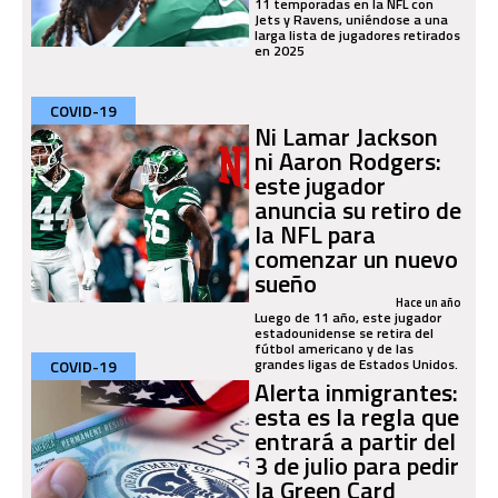
11 temporadas en la NFL con
Jets y Ravens, uniéndose a una
larga lista de jugadores retirados
en 2025
COVID-19
Ni Lamar Jackson
ni Aaron Rodgers:
este jugador
anuncia su retiro de
la NFL para
comenzar un nuevo
sueño
Hace un año
Luego de 11 año, este jugador
estadounidense se retira del
fútbol americano y de las
grandes ligas de Estados Unidos.
COVID-19
Alerta inmigrantes:
esta es la regla que
entrará a partir del
3 de julio para pedir
la Green Card