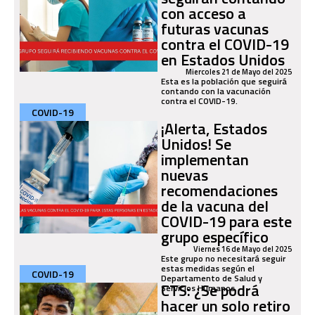
con acceso a
futuras vacunas
contra el COVID-19
en Estados Unidos
Miercoles 21 de Mayo del 2025
Esta es la población que seguirá
contando con la vacunación
contra el COVID-19.
COVID-19
¡Alerta, Estados
Unidos! Se
implementan
nuevas
recomendaciones
de la vacuna del
COVID-19 para este
grupo específico
Viernes 16 de Mayo del 2025
Este grupo no necesitará seguir
estas medidas según el
COVID-19
Departamento de Salud y
CTS: ¿Se podrá
Servicios Humanos.
hacer un solo retiro