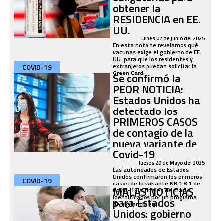
obtener la
RESIDENCIA en EE.
UU.
Lunes 02 de Junio del 2025
En esta nota te revelamos qué
vacunas exige el gobierno de EE.
UU. para que los residentes y
extranjeros puedan solicitar la
COVID-19
Green Card.
Se confirmó la
PEOR NOTICIA:
Estados Unidos ha
detectado los
PRIMEROS CASOS
de contagio de la
nueva variante de
Covid-19
Jueves 29 de Mayo del 2025
Las autoridades de Estados
Unidos confirmaron los primeros
COVID-19
casos de la variante NB.1.8.1 de
MALAS NOTICIAS
Covid-19 a finales de marzo
identificados por un programa
para Estados
de vigilancia en...
Unidos: gobierno