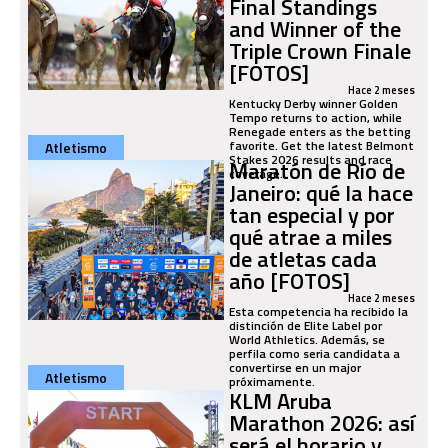
Final Standings
and Winner of the
Triple Crown Finale
[FOTOS]
Hace 2 meses
Kentucky Derby winner Golden
Tempo returns to action, while
Renegade enters as the betting
favorite. Get the latest Belmont
Atletismo
Stakes 2026 results and race
Maratón de Río de
coverage.
Janeiro: qué la hace
tan especial y por
qué atrae a miles
de atletas cada
año [FOTOS]
Hace 2 meses
Esta competencia ha recibido la
distinción de Elite Label por
World Athletics. Además, se
perfila como seria candidata a
convertirse en un major
Atletismo
próximamente.
KLM Aruba
Marathon 2026: así
será el horario y