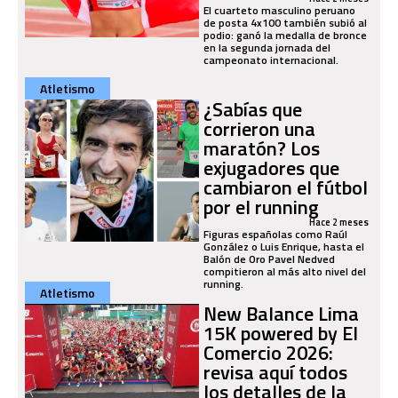
El cuarteto masculino peruano
de posta 4x100 también subió al
podio: ganó la medalla de bronce
en la segunda jornada del
campeonato internacional.
Atletismo
¿Sabías que
corrieron una
maratón? Los
exjugadores que
cambiaron el fútbol
por el running
Hace 2 meses
Figuras españolas como Raúl
González o Luis Enrique, hasta el
Balón de Oro Pavel Nedved
compitieron al más alto nivel del
running.
Atletismo
New Balance Lima
15K powered by El
Comercio 2026:
revisa aquí todos
los detalles de la