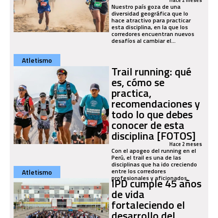
Hace 2 meses
Nuestro país goza de una
diversidad geográfica que lo
hace atractivo para practicar
esta disciplina, en la que los
corredores encuentran nuevos
desafíos al cambiar el...
Atletismo
Trail running: qué
es, cómo se
practica,
recomendaciones y
todo lo que debes
conocer de esta
disciplina [FOTOS]
Hace 2 meses
Con el apogeo del running en el
Perú, el trail es una de las
disciplinas que ha ido creciendo
entre los corredores
Atletismo
profesionales y aficionados.
IPD cumple 45 años
de vida
fortaleciendo el
desarrollo del