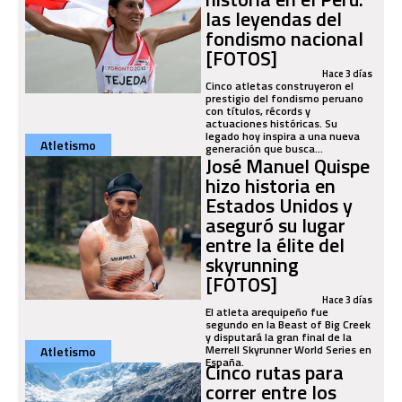
las leyendas del
fondismo nacional
[FOTOS]
Hace 3 días
Cinco atletas construyeron el
prestigio del fondismo peruano
con títulos, récords y
actuaciones históricas. Su
legado hoy inspira a una nueva
Atletismo
generación que busca...
José Manuel Quispe
hizo historia en
Estados Unidos y
aseguró su lugar
entre la élite del
skyrunning
[FOTOS]
Hace 3 días
El atleta arequipeño fue
segundo en la Beast of Big Creek
y disputará la gran final de la
Merrell Skyrunner World Series en
Atletismo
España.
Cinco rutas para
correr entre los