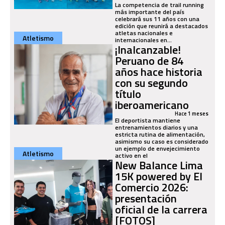
La competencia de trail running
más importante del país
celebrará sus 11 años con una
edición que reunirá a destacados
atletas nacionales e
Atletismo
internacionales en...
¡Inalcanzable!
Peruano de 84
años hace historia
con su segundo
título
iberoamericano
Hace 1 meses
El deportista mantiene
entrenamientos diarios y una
estricta rutina de alimentación,
asimismo su caso es considerado
un ejemplo de envejecimiento
Atletismo
activo en el
New Balance Lima
15K powered by El
Comercio 2026:
presentación
oficial de la carrera
[FOTOS]