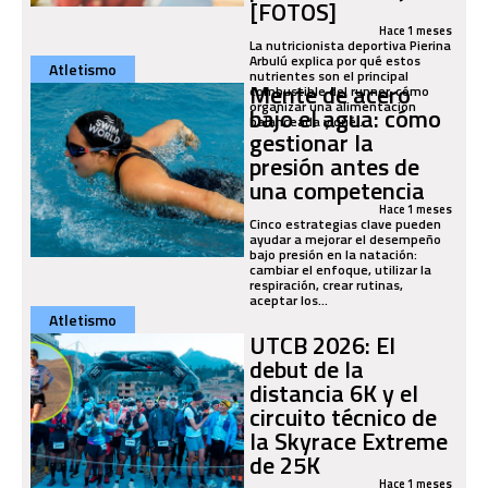
[FOTOS]
Hace 1 meses
La nutricionista deportiva Pierina
Arbulú explica por qué estos
Atletismo
nutrientes son el principal
Mente de acero
combustible del runner, cómo
organizar una alimentación
bajo el agua: cómo
balanceada y qué...
gestionar la
presión antes de
una competencia
Hace 1 meses
Cinco estrategias clave pueden
ayudar a mejorar el desempeño
bajo presión en la natación:
cambiar el enfoque, utilizar la
respiración, crear rutinas,
aceptar los...
Atletismo
UTCB 2026: El
debut de la
distancia 6K y el
circuito técnico de
la Skyrace Extreme
de 25K
Hace 1 meses