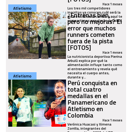
Hace 1 meses
Atletismo
Los tres mil competidores
inscritos ya conocen cuál será la
¿Entrenas bien,
ruta oficial de la carrera y aquí te
pero no mejoras? El
compartimos ese y más detalles.
error que muchos
runners cometen
fuera de la pista
[FOTOS]
Hace 1 meses
La nutricionista deportiva Pierina
Arbulú explica por qué la
alimentación influye tanto como
el entrenamiento y revela qué
necesita el cuerpo antes,
Atletismo
durante y...
Perú conquista en
total cuatro
medallas en el
Panamericano de
Atletismo en
Colombia
Hace 1 meses
Verónica Huacasi y Ximena
Zorrilla, integrantes del