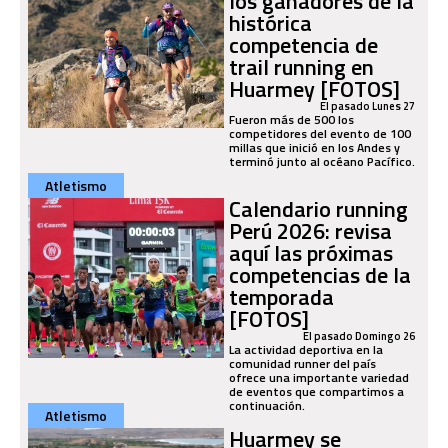
los ganadores de la
histórica
competencia de
trail running en
Huarmey [FOTOS]
El pasado Lunes 27
Fueron más de 500 los
competidores del evento de 100
millas que inició en los Andes y
terminó junto al océano Pacífico.
Atletismo
Calendario running
Perú 2026: revisa
aquí las próximas
competencias de la
temporada
[FOTOS]
El pasado Domingo 26
La actividad deportiva en la
comunidad runner del país
ofrece una importante variedad
de eventos que compartimos a
continuación.
Atletismo
Huarmey se