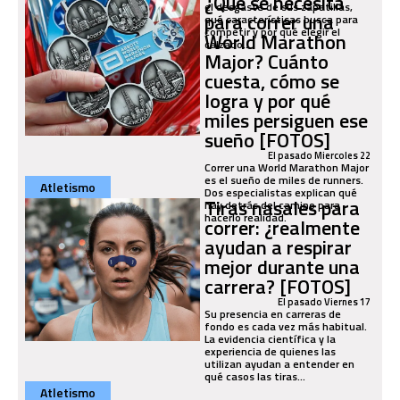
¿Qué se necesita
el desgaste de sus zapatillas,
para correr una
qué características busca para
competir y por qué elegir el
World Marathon
calzado...
Major? Cuánto
cuesta, cómo se
logra y por qué
miles persiguen ese
sueño [FOTOS]
El pasado Miercoles 22
Correr una World Marathon Major
es el sueño de miles de runners.
Atletismo
Dos especialistas explican qué
Tiras nasales para
hay detrás del camino para
hacerlo realidad.
correr: ¿realmente
ayudan a respirar
mejor durante una
carrera? [FOTOS]
El pasado Viernes 17
Su presencia en carreras de
fondo es cada vez más habitual.
La evidencia científica y la
experiencia de quienes las
utilizan ayudan a entender en
qué casos las tiras...
Atletismo