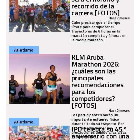
recorrido de la
carrera [FOTOS]
Hace 2 meses
Cabe precisar que el tiempo
límite para completar el
trayecto es de 6 horas en la
maratón completa y 4 horas en
la media maratón.
Atletismo
KLM Aruba
Marathon 2026:
¿cuáles son las
principales
recomendaciones
para los
competidores?
[FOTOS]
Hace 2 meses
Los participantes harán un
importante esfuerzo físico
Atletismo
durante todo su trayecto. Por
IPD celebra su 45.º
ello, deberán tomar las
precauciones debido a las altas
aniversario con una
temperaturas.