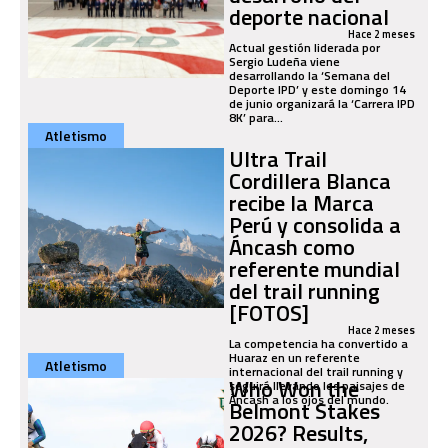
deporte nacional
Hace 2 meses
Actual gestión liderada por
Sergio Ludeña viene
desarrollando la ‘Semana del
Deporte IPD’ y este domingo 14
de junio organizará la ‘Carrera IPD
8K’ para...
Atletismo
Ultra Trail
Cordillera Blanca
recibe la Marca
Perú y consolida a
Áncash como
referente mundial
del trail running
[FOTOS]
Hace 2 meses
La competencia ha convertido a
Huaraz en un referente
Atletismo
internacional del trail running y
Who Won the
seguirá llevando los paisajes de
Áncash a los ojos del mundo.
Belmont Stakes
2026? Results,