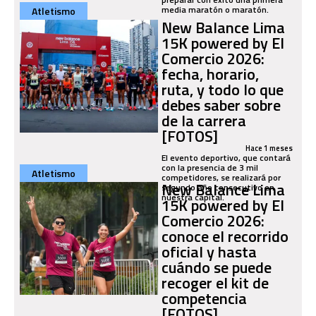
media maratón o maratón.
Atletismo
New Balance Lima
15K powered by El
Comercio 2026:
fecha, horario,
ruta, y todo lo que
debes saber sobre
de la carrera
[FOTOS]
Hace 1 meses
El evento deportivo, que contará
con la presencia de 3 mil
Atletismo
competidores, se realizará por
New Balance Lima
segundo año consecutivo en
nuestra capital.
15K powered by El
Comercio 2026:
conoce el recorrido
oficial y hasta
cuándo se puede
recoger el kit de
competencia
[FOTOS]