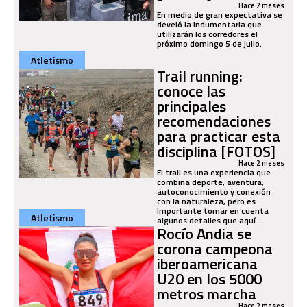
Hace 2 meses
En medio de gran expectativa se
develó la indumentaria que
utilizarán los corredores el
próximo domingo 5 de julio.
Atletismo
Trail running:
conoce las
principales
recomendaciones
para practicar esta
disciplina [FOTOS]
Hace 2 meses
El trail es una experiencia que
combina deporte, aventura,
autoconocimiento y conexión
con la naturaleza, pero es
importante tomar en cuenta
Atletismo
algunos detalles que aquí...
Rocío Andia se
corona campeona
iberoamericana
U20 en los 5000
metros marcha
Hace 2 meses