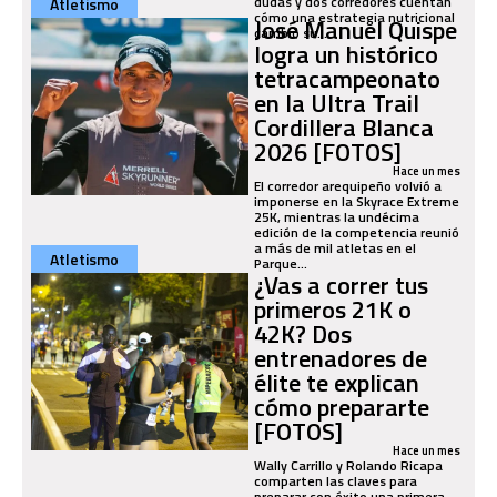
dudas y dos corredores cuentan
Atletismo
cómo una estrategia nutricional
José Manuel Quispe
cambió su...
logra un histórico
tetracampeonato
en la Ultra Trail
Cordillera Blanca
2026 [FOTOS]
Hace un mes
El corredor arequipeño volvió a
imponerse en la Skyrace Extreme
25K, mientras la undécima
edición de la competencia reunió
a más de mil atletas en el
Atletismo
Parque...
¿Vas a correr tus
primeros 21K o
42K? Dos
entrenadores de
élite te explican
cómo prepararte
[FOTOS]
Hace un mes
Wally Carrillo y Rolando Ricapa
comparten las claves para
preparar con éxito una primera