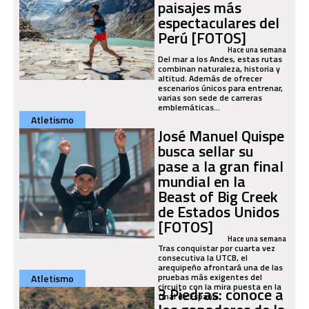
paisajes más
espectaculares del
Perú [FOTOS]
Hace una semana
Del mar a los Andes, estas rutas
combinan naturaleza, historia y
altitud. Además de ofrecer
escenarios únicos para entrenar,
varias son sede de carreras
emblemáticas...
Atletismo
José Manuel Quispe
busca sellar su
pase a la gran final
mundial en la
Beast of Big Creek
de Estados Unidos
[FOTOS]
Hace una semana
Tras conquistar por cuarta vez
consecutiva la UTCB, el
arequipeño afrontará una de las
pruebas más exigentes del
Atletismo
circuito con la mira puesta en la
3 Piedras: conoce a
final de España.