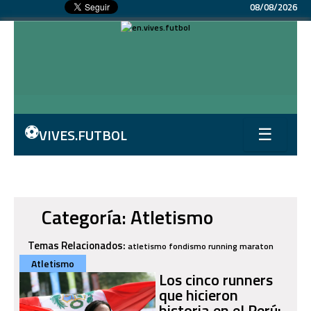
08/08/2026
⚽
VIVES.FUTBOL
☰
Categoría: Atletismo
Temas Relacionados:
atletismo
fondismo
running
maraton
Atletismo
Los cinco runners
que hicieron
historia en el Perú: