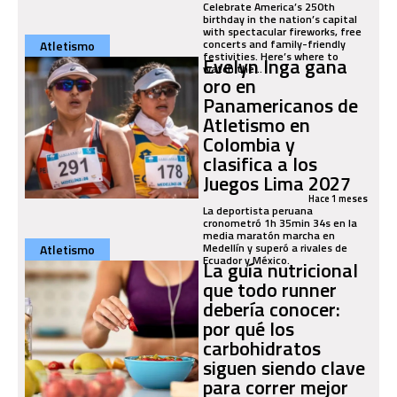
Celebrate America’s 250th
birthday in the nation’s capital
with spectacular fireworks, free
concerts and family-friendly
Atletismo
festivities. Here’s where to
Evelyn Inga gana
watch the...
oro en
Panamericanos de
Atletismo en
Colombia y
clasifica a los
Juegos Lima 2027
Hace 1 meses
La deportista peruana
cronometró 1h 35min 34s en la
media maratón marcha en
Medellín y superó a rivales de
Atletismo
Ecuador y México.
La guía nutricional
que todo runner
debería conocer:
por qué los
carbohidratos
siguen siendo clave
para correr mejor