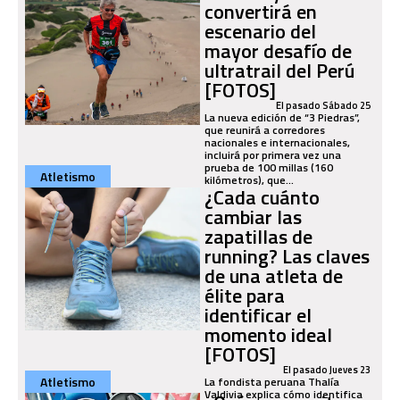
convertirá en
escenario del
mayor desafío de
ultratrail del Perú
[FOTOS]
El pasado Sábado 25
La nueva edición de “3 Piedras”,
que reunirá a corredores
nacionales e internacionales,
incluirá por primera vez una
prueba de 100 millas (160
Atletismo
kilómetros), que...
¿Cada cuánto
cambiar las
zapatillas de
running? Las claves
de una atleta de
élite para
identificar el
momento ideal
[FOTOS]
El pasado Jueves 23
Atletismo
La fondista peruana Thalía
Valdivia explica cómo identifica