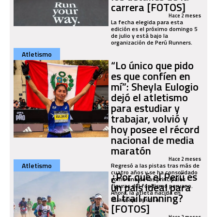
carrera [FOTOS]
Hace 2 meses
La fecha elegida para esta
edición es el próximo domingo 5
de julio y está bajo la
organización de Perú Runners.
Atletismo
“Lo único que pido
es que confíen en
mí”: Sheyla Eulogio
dejó el atletismo
para estudiar y
trabajar, volvió y
hoy posee el récord
nacional de media
maratón
Hace 2 meses
Atletismo
Regresó a las pistas tras más de
cuatro años y se ha consolidado
¿Por qué el Perú es
como una de las principales
un país ideal para
figuras del fondismo peruano.
Ahora, la atleta nacida en
el trail running?
Huancayo apunta...
[FOTOS]